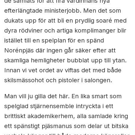
de samlats för att fira värdinnans nya
efterlängtade ministerjobb. Men det som
dukats upp för att bli en prydlig soaré med
dyra rödviner och artiga komplimanger blir
istället till en spelplan för en spänd
Norénpjäs där ingen går säker efter att
skamliga hemligheter bubblat upp till ytan.
Innan vi vet ordet av viftas det med både
skilsmässohot och pistoler i salongen.
Man vill ju gilla det här. En lika smart som
spelglad stjärnensemble intryckta i ett
brittiskt akademikerhem, alla samlade kring
ett spänstigt pjäsmanus som delar ut bitska