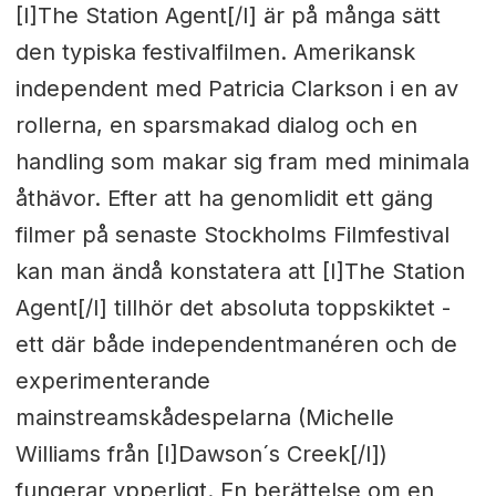
[I]The Station Agent[/I] är på många sätt
den typiska festivalfilmen. Amerikansk
independent med Patricia Clarkson i en av
rollerna, en sparsmakad dialog och en
handling som makar sig fram med minimala
åthävor. Efter att ha genomlidit ett gäng
filmer på senaste Stockholms Filmfestival
kan man ändå konstatera att [I]The Station
Agent[/I] tillhör det absoluta toppskiktet -
ett där både independentmanéren och de
experimenterande
mainstreamskådespelarna (Michelle
Williams från [I]Dawson´s Creek[/I])
fungerar ypperligt. En berättelse om en