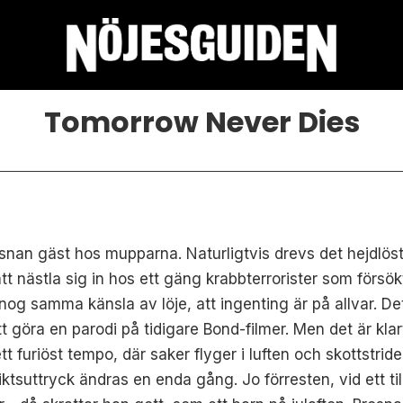
Tomorrow Never Dies
osnan gäst hos mupparna. Naturligtvis drevs det hejdlö
 att nästla sig in hos ett gäng krabbterrorister som försö
og samma känsla av löje, att ingenting är på allvar. De
 göra en parodi på tidigare Bond-filmer. Men det är klar
 ett furiöst tempo, där saker flyger i luften och skottstri
ktsuttryck ändras en enda gång. Jo förresten, vid ett til