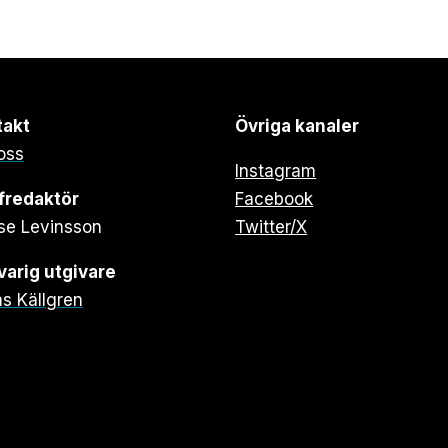
takt
Övriga kanaler
oss
Instagram
fredaktör
Facebook
se Levinsson
Twitter/X
arig utgivare
s Källgren