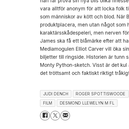
han får prova sin nya bils olika fines
vara alltför anonym för att locka folk t
som människor av kött och blod. När 
produktplacera, men utan något som hel
karaktärsskådespeleri, men nerven försv
James ska få ett blåmärke efter att ha
Mediamogulen Elliot Carver vill öka sin
biljetter till ringside. Historien är 
Monty Python-sketch. Visst är det kul 
det tröttsamt och faktiskt riktigt tråki
JUDI DENCH
ROGER SPOTTISWOODE
FILM
DESMOND LLEWELYN M FL