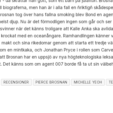
ser - då skrattar han gott, som ett barn på julafton. Br
ill biograferna, men han är i alla fall en ñriktigñ skådes
Brosnan tog över hans fallna smoking blev Bond en agen
st djup. Nu är det förmodligen ingen som går och ser en 
inner när det känns troligare att Kalle Anka ska avlida a
 krockat med en oceanångare. Ramhandlingen känner väl a
 makt och sina rikedomar genom att starta ett tredje värl
tunn som en mintkaka, och Jonathan Pryce i rollen som Car
att Brosnan har en uppsjö av nya högteknologiska leksak
gt. Det känns som om agent 007 borde få ta ut sin välbehöv
RECENSIONER
PIERCE BROSNAN
MICHELLE YEOH
TE