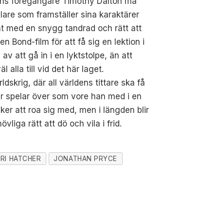
osnans föregångare Timothy Dalton må
pelare som framställer sina karaktärer
t med en snygg tandrad och rätt att
Bond-film för att få sig en lektion i
v att gå in i en lyktstolpe, än att
lla till vid det här laget.
dskrig, där all världens tittare ska få
ver spelar över som vore han med i en
er att roa sig med, men i längden blir
liga rätt att dö och vila i frid.
RI HATCHER
JONATHAN PRYCE