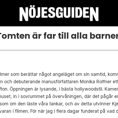
Tomten är far till alla barne
 filmer som berättar något angeläget om sin samtid, komm
 han och debuterande manusförfattaren Monika Rolfner e
afton. Öppningen är lysande, i bästa hollywoodstil. Kame
i huset, in i sovrummet på övervåningen, där det pågår 
, som om den läste våra tankar, och av detta utvinner K
aran i filmen. För när jag i flera dagar funderat på vad