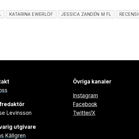
L
KATARINA EWERLÖF
JESSICA ZANDÉN M FL
RECENS
takt
Övriga kanaler
oss
Instagram
fredaktör
Facebook
se Levinsson
Twitter/X
arig utgivare
s Källgren