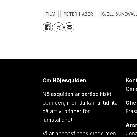
FILM
PETER HABER
KJELL SUNDVAL
Om Nöjesguiden
Kon
Om 
Nöjesguiden är partipolitiskt
obunden, men du kan alltid lita
Che
på att vi brinner för
Fras
jämställdhet.
Ansv
Vi är annonsfinansierade men
Jona