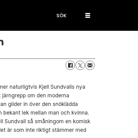
SÖK
n
er naturligtvis Kjell Sundvalls nya
tt järngrepp om den moderna
ran glider in över den snöklädda
en bekant lek mellan man och kvinna.
jell Sundvall så småningom en komisk
 det är som inte riktigt stämmer med