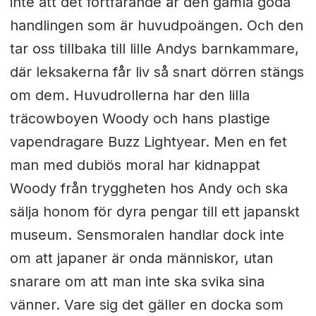
inte att det fortfarande är den gamla goda
handlingen som är huvudpoängen. Och den
tar oss tillbaka till lille Andys barnkammare,
där leksakerna får liv så snart dörren stängs
om dem. Huvudrollerna har den lilla
träcowboyen Woody och hans plastige
vapendragare Buzz Lightyear. Men en fet
man med dubiös moral har kidnappat
Woody från tryggheten hos Andy och ska
sälja honom för dyra pengar till ett japanskt
museum. Sensmoralen handlar dock inte
om att japaner är onda människor, utan
snarare om att man inte ska svika sina
vänner. Vare sig det gäller en docka som