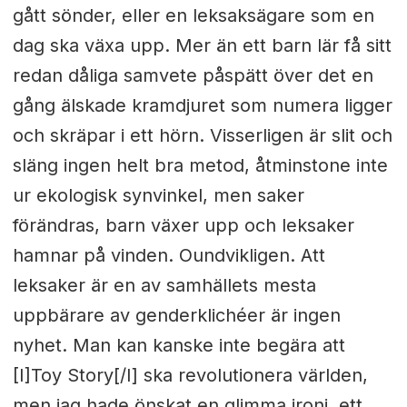
gått sönder, eller en leksaksägare som en
dag ska växa upp. Mer än ett barn lär få sitt
redan dåliga samvete påspätt över det en
gång älskade kramdjuret som numera ligger
och skräpar i ett hörn. Visserligen är slit och
släng ingen helt bra metod, åtminstone inte
ur ekologisk synvinkel, men saker
förändras, barn växer upp och leksaker
hamnar på vinden. Oundvikligen. Att
leksaker är en av samhällets mesta
uppbärare av genderklichéer är ingen
nyhet. Man kan kanske inte begära att
[I]Toy Story[/I] ska revolutionera världen,
men jag hade önskat en glimma ironi, ett