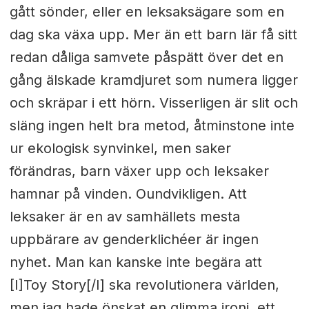
gått sönder, eller en leksaksägare som en
dag ska växa upp. Mer än ett barn lär få sitt
redan dåliga samvete påspätt över det en
gång älskade kramdjuret som numera ligger
och skräpar i ett hörn. Visserligen är slit och
släng ingen helt bra metod, åtminstone inte
ur ekologisk synvinkel, men saker
förändras, barn växer upp och leksaker
hamnar på vinden. Oundvikligen. Att
leksaker är en av samhällets mesta
uppbärare av genderklichéer är ingen
nyhet. Man kan kanske inte begära att
[I]Toy Story[/I] ska revolutionera världen,
men jag hade önskat en glimma ironi, ett