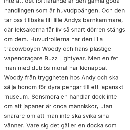
inte att det fortfarande är den gamla goda
handlingen som är huvudpoängen. Och den
tar oss tillbaka till lille Andys barnkammare,
där leksakerna får liv så snart dörren stängs
om dem. Huvudrollerna har den lilla
träcowboyen Woody och hans plastige
vapendragare Buzz Lightyear. Men en fet
man med dubiös moral har kidnappat
Woody från tryggheten hos Andy och ska
sälja honom för dyra pengar till ett japanskt
museum. Sensmoralen handlar dock inte
om att japaner är onda människor, utan
snarare om att man inte ska svika sina
vänner. Vare sig det gäller en docka som