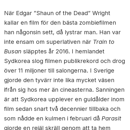
När Edgar ”Shaun of the Dead” Wright
kallar en film för den bästa zombiefilmen
han någonsin sett, då lystrar man. Han var
inte ensam om superlativen när
Train to
Busan
släpptes år 2016. I hemlandet
Sydkorea slog filmen publikrekord och drog
över 11 miljoner till salongerna. I Sverige
gjorde den tyvärr inte lika mycket väsen
ifrån sig hos mer än cineasterna. Sanningen
är att Sydkorea upplever en guldålder inom
film sedan snart två decennier tillbaka och
som nådde en kulmen i februari då
Parasit
gjorde en rejäl skräll genom att ta hem