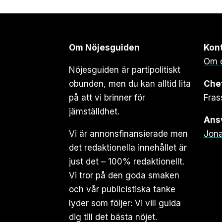
Om Nöjesguiden
Kon
Om 
Nöjesguiden är partipolitiskt
obunden, men du kan alltid lita
Che
på att vi brinner för
Fras
jämställdhet.
Ansv
Vi är annonsfinansierade men
Jona
det redaktionella innehållet är
just det – 100% redaktionellt.
Vi tror på den goda smaken
och vår publicistiska tanke
lyder som följer: Vi vill guida
dig till det bästa nöjet.