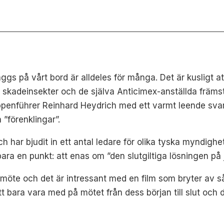
äggs på vårt bord är alldeles för många. Det är kusligt at
skadeinsekter och de själva Anticimex-anställda främst o
nführer Reinhard Heydrich med ett varmt leende svara 
 ”förenklingar”.
h har bjudit in ett antal ledare för olika tyska myndigh
bara en punkt: att enas om ”den slutgiltiga lösningen på 
a möte och det är intressant med en film som bryter av 
ätt bara vara med på mötet från dess början till slut och 