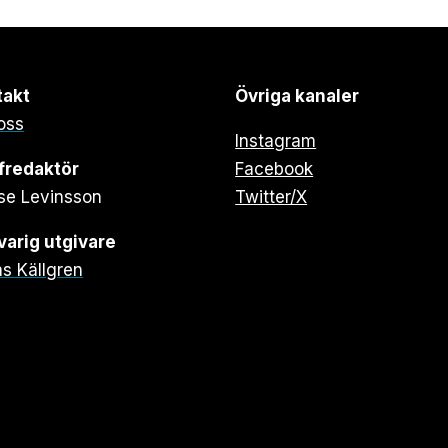
takt
Övriga kanaler
oss
Instagram
fredaktör
Facebook
se Levinsson
Twitter/X
arig utgivare
s Källgren