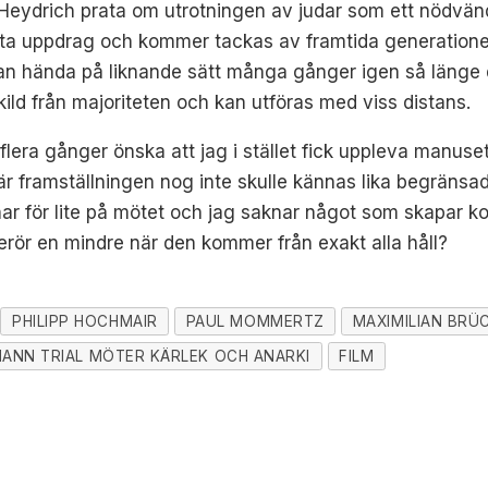
eydrich prata om utrotningen av judar som ett nödvändigt
detta uppdrag och kommer tackas av framtida generatione
an hända på liknande sätt många gånger igen så länge 
ld från majoriteten och kan utföras med viss distans.
lera gånger önska att jag i stället fick uppleva manuse
där framställningen nog inte skulle kännas lika begränsad
nar för lite på mötet och jag saknar något som skapar k
rör en mindre när den kommer från exakt alla håll?
PHILIPP HOCHMAIR
PAUL MOMMERTZ
MAXIMILIAN BRÜ
MANN TRIAL MÖTER KÄRLEK OCH ANARKI
FILM