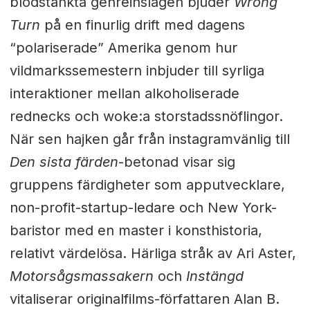
blodstänkta genreinslagen bjuder
Wrong
Turn
på en finurlig drift med dagens
“polariserade” Amerika genom hur
vildmarkssemestern inbjuder till syrliga
interaktioner mellan alkoholiserade
rednecks och woke:a storstadssnöflingor.
När sen hajken går från instagramvänlig till
Den sista färden
-betonad visar sig
gruppens färdigheter som apputvecklare,
non-profit-startup-ledare och New York-
baristor med en master i konsthistoria,
relativt värdelösa. Härliga stråk av Ari Aster,
Motorsågsmassakern
och
Instängd
vitaliserar originalfilms-författaren Alan B.