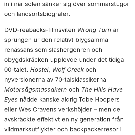
in i när solen sänker sig över sommarstugor
och landsortsbiografer.
DVD-reabacks-filmsviten
Wrong Turn
är
sprungen ur den relativt blygsamma
renässans som slashergenren och
obygdskräcken upplevde under det tidiga
00-talet.
Hostel
,
Wolf Creek
och
nyversionerna av 70-talsklassikerna
Motorsågsmassakern
och
The Hills Have
Eyes
nådde kanske aldrig Tobe Hoopers
eller Wes Cravens verkshöjder – men de
avskräckte effektivt en ny generation från
vildmarksutflykter och backpackerresor i