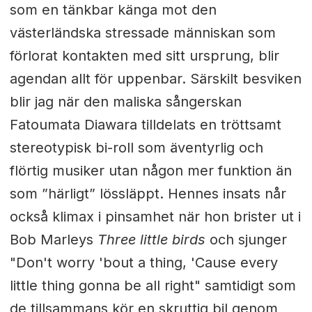
som en tänkbar känga mot den
västerländska stressade människan som
förlorat kontakten med sitt ursprung, blir
agendan allt för uppenbar. Särskilt besviken
blir jag när den maliska sångerskan
Fatoumata Diawara tilldelats en tröttsamt
stereotypisk bi-roll som äventyrlig och
flörtig musiker utan någon mer funktion än
som ”härligt” lössläppt. Hennes insats når
också klimax i pinsamhet när hon brister ut i
Bob Marleys
Three little birds
och sjunger
"Don't worry 'bout a thing, 'Cause every
little thing gonna be all right" samtidigt som
de tillsammans kör en skruttig bil genom