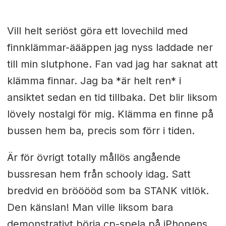
Vill helt seriöst göra ett lovechild med
finnklämmar-äääppen jag nyss laddade ner
till min slutphone. Fan vad jag har saknat att
klämma finnar. Jag ba *är helt ren* i
ansiktet sedan en tid tillbaka. Det blir liksom
lövely nostalgi för mig. Klämma en finne på
bussen hem ba, precis som förr i tiden.
Är för övrigt totally mållös angående
bussresan hem från schooly idag. Satt
bredvid en brööööd som ba STANK vitlök.
Den känslan! Man ville liksom bara
demonstrativt börja cp-spela på iPhonens