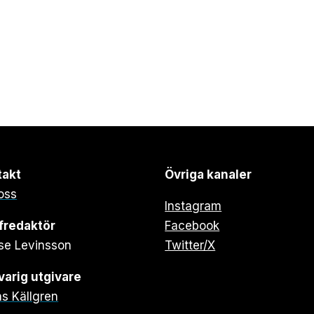
takt
Övriga kanaler
oss
Instagram
fredaktör
Facebook
se Levinsson
Twitter/X
arig utgivare
s Källgren