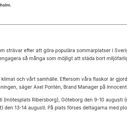
kholm.
 som strävar efter att göra populära sommarplatser i Sve
gagera så många som möjligt att städa bort miljöfarlig
 klimat och vårt samhälle. Eftersom våra flaskor är gjord
lösningen, säger Axel Pontén, Brand Manager på Innocent
 (mötesplats Ribersborg), Göteborg den 9-10 augusti (
) den 13-14 augusti. På plats förses deltagarna med pl