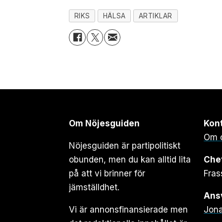
RIKS
HÄLSA
ARTIKLAR
Om Nöjesguiden
Kon
Om 
Nöjesguiden är partipolitiskt
obunden, men du kan alltid lita
Che
på att vi brinner för
Fras
jämställdhet.
Ansv
Vi är annonsfinansierade men
Jona