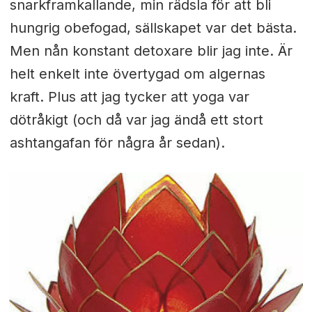
snarkframkallande, min rädsla för att bli
hungrig obefogad, sällskapet var det bästa.
Men nån konstant detoxare blir jag inte. Är
helt enkelt inte övertygad om algernas
kraft. Plus att jag tycker att yoga var
dötråkigt (och då var jag ändå ett stort
ashtangafan för några år sedan).