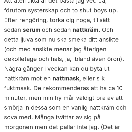
Att återfukta är det bästa jag vet. Ja,
förutom systerskap och to shut boys up.
Efter rengöring, torka dig noga, tillsätt
sedan
serum
och sedan
nattkräm
. Och
detta ljuva som nu ska smeka ditt ansikte
(och med ansikte menar jag återigen
dekolletage och hals, ja, ibland även öron).
Några gånger i veckan kan du byta ut
nattkräm mot en
nattmask,
eller s k
fuktmask. De rekommenderas att ha ca 10
minuter, men min hy mår väldigt bra av att
smörja in dessa som en vanlig nattkräm och
sova med. Många tvättar av sig på
morgonen men det pallar inte jag. (Det är