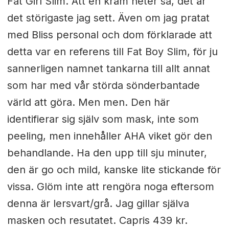
Fat Girl Slim. Att en kräm heter så, det är
det störigaste jag sett. Även om jag pratat
med Bliss personal och dom förklarade att
detta var en referens till Fat Boy Slim, för ju
sannerligen namnet tankarna till allt annat
som har med vår störda sönderbantade
värld att göra. Men men. Den här
identifierar sig själv som mask, inte som
peeling, men innehåller AHA viket gör den
behandlande. Ha den upp till sju minuter,
den är go och mild, kanske lite stickande för
vissa. Glöm inte att rengöra noga eftersom
denna är lersvart/grå. Jag gillar själva
masken och resutatet. Capris 439 kr.