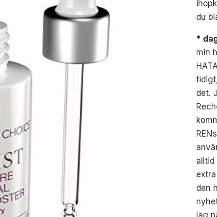
ihopk
du bl
*
da
min 
HATAT
tidig
det.
Reche
komme
RENs 
använ
allti
extra
den h
nyhet
lag p