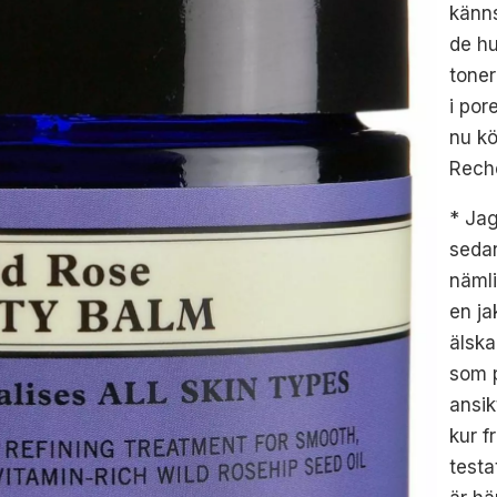
känns
de hu
toner
i por
nu kö
Rech
* Jag
sedan
näml
en ja
älska
som p
ansik
kur f
testa