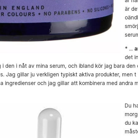
är hä
är de
oändl
smörj
serum
* ...
a
det i
g i den i nåt av mina serum, och ibland kör jag bara den 
 Jag gillar ju verkligen typiskt aktiva produkter, men t
la ingredienser och jag gillar att kombinera med andra
Du ha
morgo
du ka
måste