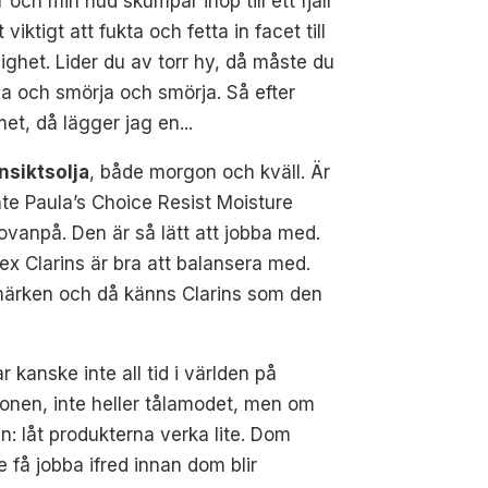
r och min hud skumpar ihop till ett fjäll
t viktigt att fukta och fetta in facet till
ighet. Lider du av torr hy, då måste du
a och smörja och smörja. Så efter
et, då lägger jag en...
nsiktsolja
, både morgon och kväll. Är
nte Paula’s Choice Resist Moisture
ovanpå. Den är så lätt att jobba med.
 ex Clarins är bra att balansera med.
 märken och då känns Clarins som den
r kanske inte all tid i världen på
nen, inte heller tålamodet, men om
n: låt produkterna verka lite. Dom
 få jobba ifred innan dom blir