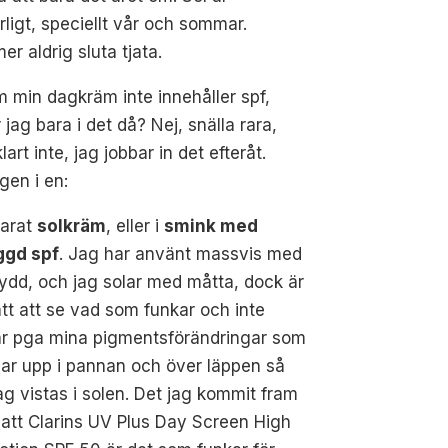
arligt, speciellt vår och sommar.
r aldrig sluta tjata.
 min dagkräm inte innehåller spf,
r jag bara i det då? Nej, snälla rara,
klart inte, jag jobbar in det efteråt.
gen i en:
parat
solkräm
, eller i
smink med
ggd spf
. Jag har använt massvis med
ydd, och jag solar med måtta, dock är
ätt att se vad som funkar och inte
ar pga mina pigmentsförändringar som
ar upp i pannan och över läppen så
jag vistas i solen. Det jag kommit fram
är att Clarins UV Plus Day Screen High