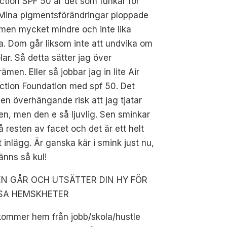
ction SPF 50 är det som funkar för
 Mina pigmentsförändringar ploppade
men mycket mindre och inte lika
. Dom går liksom inte att undvika om
lar. Så detta sätter jag över
ämen. Eller så jobbar jag in lite Air
ction Foundation med spf 50. Det
 en överhängande risk att jag tjatar
n, men den e så ljuvlig. Sen sminkar
å resten av facet och det är ett helt
 inlägg. Är ganska kär i smink just nu,
änns så kul!
N GÅR OCH UTSÄTTER DIN HY FÖR
SA HEMSKHETER
kommer hem från jobb/skola/hustle