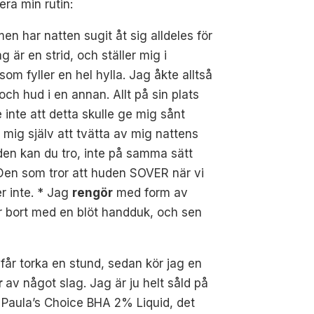
ra min rutin:
men har natten sugit åt sig alldeles för
 är en strid, och ställer mig i
m fyller en hel hylla. Jag åkte alltså
och hud i en annan. Allt på sin plats
e inte att detta skulle ge mig sånt
mig själv att tvätta av mig nattens
den kan du tro, inte på samma sätt
 Den som tror att huden SOVER när vi
er inte. * Jag
rengör
med form av
ar bort med en blöt handduk, och sen
får torka en stund, sedan kör jag en
r
av något slag. Jag är ju helt såld på
Paula’s Choice BHA 2% Liquid, det