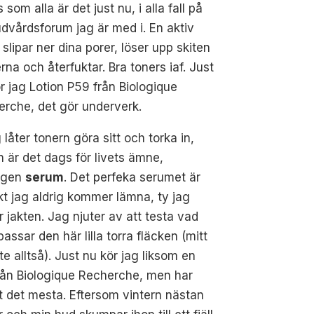
 som alla är det just nu, i alla fall på
dvårdsforum jag är med i. En aktiv
 slipar ner dina porer, löser upp skiten
erna och återfuktar. Bra toners iaf. Just
r jag Lotion P59 från
Biologique
erche
, det gör underverk.
 låter tonern göra sitt och torka in,
 är det dags för livets ämne,
igen
serum
. Det perfeka serumet är
kt jag aldrig kommer lämna, ty jag
r jakten. Jag njuter av att testa vad
assar den här lilla torra fläcken (mitt
te alltså). Just nu kör jag liksom en
rån
Biologique
Recherche, men har
t det mesta. Eftersom vintern nästan