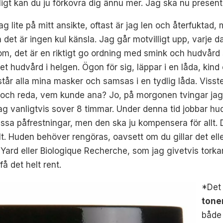
igt kan du ju förkovra dig ännu mer. Jag ska nu presente
g lite på mitt ansikte, oftast är jag len och återfuktad, 
det är ingen kul känsla. Jag går motvilligt upp, varje dag
, det är en riktigt go ordning med smink och hudvård so
 hudvård i helgen. Ögon för sig, läppar i en låda, kind 
r står alla mina masker och samsas i en tydlig låda. Visst
och reda, vem kunde ana? Jo, på morgonen tvingar jag 
ag vanligtvis sover 8 timmar. Under denna tid jobbar hu
sa påfrestningar, men den ska ju kompensera för allt.
kelt. Huden behöver rengöras, oavsett om du gillar det ell
s Yard eller Biologique Recherche, som jag givetvis tork
få det helt rent.
*Det 
tone
både 