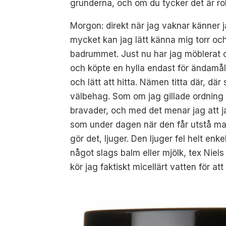
grunderna, och om du tycker det är rol
Morgon: direkt när jag vaknar känner ja
mycket kan jag lätt känna mig torr och 
badrummet. Just nu har jag möblerat om
och köpte en hylla endast för ändamålet
och lätt att hitta. Nämen titta där, dä
välbehag. Som om jag gillade ordning 
bravader, och med det menar jag att j
som under dagen när den får utstå mas
gör det, ljuger. Den ljuger fel helt en
något slags balm eller mjölk, tex Niel
kör jag faktiskt micellärt vatten för att 