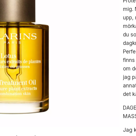
Prote
mig.
upp, 
mörka
du so
dagkr
Perfe
finns
om de
jag p
annat
det k
DAGE
MAS
Jag 