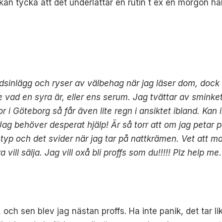
 kan tycka att det underlättar en rutin t ex en morgon h
dsinlägg och ryser av välbehag när jag läser dom, dock t
e vad en syra är, eller ens serum. Jag tvättar av smink
or i Göteborg så får även lite regn i ansiktet ibland. Kan
Jag behöver desperat hjälp! Är så torr att om jag petar på
tet typ och det svider när jag tar på nattkrämen. Vet att
 vill sälja. Jag vill oxå bli proffs som du!!!!! Plz help me
och sen blev jag nästan proffs. Ha inte panik, det tar lik