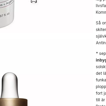
livsf
Komme
Så om
skite
själv
Antin
* se
inby
solsk
det l
funk
plopp
fort 
till 