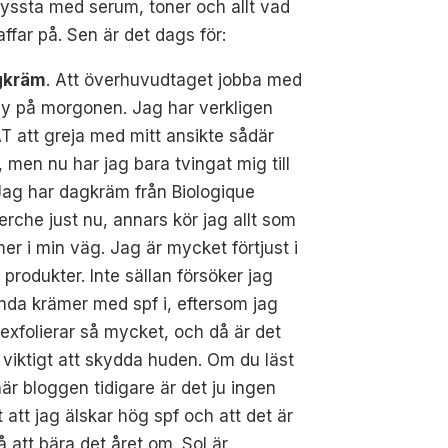
yssta med serum, toner och allt vad
affar på. Sen är det dags för:
gkräm
. Att överhuvudtaget jobba med
hy på morgonen. Jag har verkligen
 att greja med mitt ansikte sådär
t, men nu har jag bara tvingat mig till
 Jag har dagkräm från
Biologique
rche just nu, annars kör jag allt som
r i min väg. Jag är mycket förtjust i
produkter. Inte sällan försöker jag
da krämer med spf i, eftersom jag
d exfolierar så mycket, och då är det
 viktigt att skydda huden. Om du läst
är bloggen tidigare är det ju ingen
 att jag älskar hög spf och att det är
å att bära det året om. Sol är