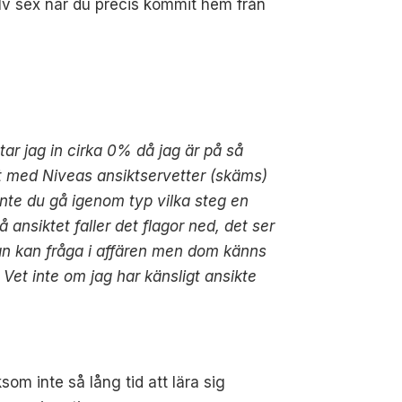
alv sex när du precis kommit hem från
ar jag in cirka 0% då jag är på så
et med Niveas ansiktservetter (skäms)
 inte du gå igenom typ vilka steg en
 ansiktet faller det flagor ned, det ser
 man kan fråga i affären men dom känns
. Vet inte om jag har känsligt ansikte
som inte så lång tid att lära sig