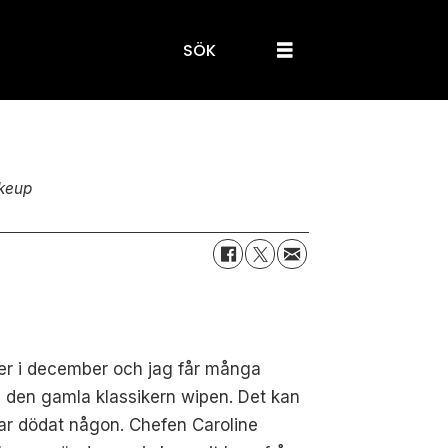
SÖK
keup
över i december och jag får många
om den gamla klassikern wipen. Det kan
har dödat någon. Chefen Caroline