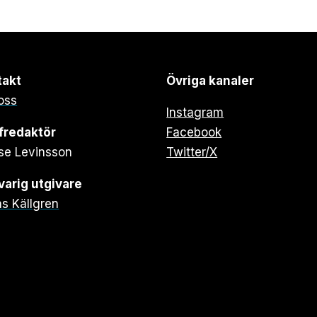
takt
Övriga kanaler
oss
Instagram
fredaktör
Facebook
se Levinsson
Twitter/X
arig utgivare
s Källgren