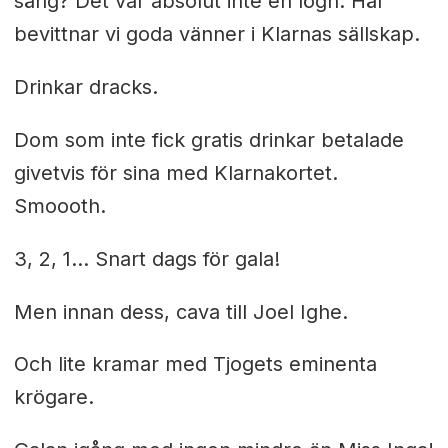
säng? Det var absolut inte en lögn. Här
bevittnar vi goda vänner i Klarnas sällskap.
Drinkar dracks.
Dom som inte fick gratis drinkar betalade
givetvis för sina med Klarnakortet.
Smoooth.
3, 2, 1… Snart dags för gala!
Men innan dess, cava till Joel Ighe.
Och lite kramar med Tjogets eminenta
krögare.