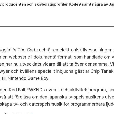
 producenten och skivbolagsprofilen Kode9 samt några av Ja
iggin’ In The Carts
och är en elektronisk livespelning me
om en webbserie i dokumentärformat, som handlade om v
har nu utvecklats vidare till att ta över densamma. Värd
yer och kvällens speciellt inbjudna gäst är Chip Tanak
 till Nintendo Game Boy.
gen Red Bull EWKNDs event- och aktivitetsprogram, som
å att föreläsa om den japanska tv-spelsmusikens utvec
 skapa tv- och datorspelsmusik för programmerbara ljud