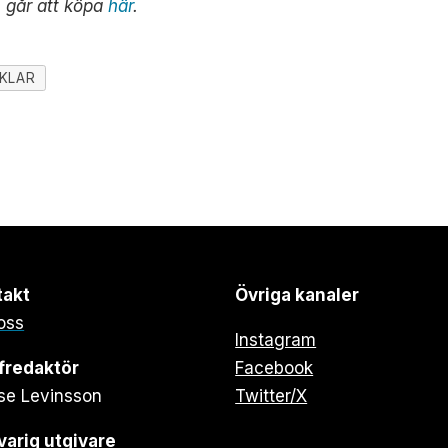
h går att köpa
här
.
IKLAR
takt
Övriga kanaler
oss
Instagram
fredaktör
Facebook
se Levinsson
Twitter/X
arig utgivare