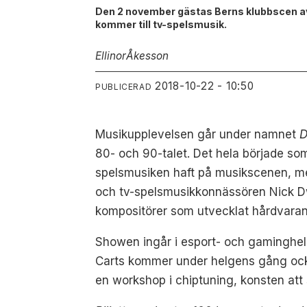
Den 2 november gästas Berns klubbscen av
kommer till tv-spelsmusik.
Ellinor
Åkesson
2018-10-22 - 10:50
PUBLICERAD
Musikupplevelsen går under namnet
D
80- och 90-talet. Det hela började s
spelsmusiken haft på musikscenen, men 
och tv-spelsmusikkonnässören Nick Dw
kompositörer som utvecklat hårdvaran
Showen ingår i esport- och gaminghel
Carts kommer under helgens gång ocks
en workshop i chiptuning, konsten att