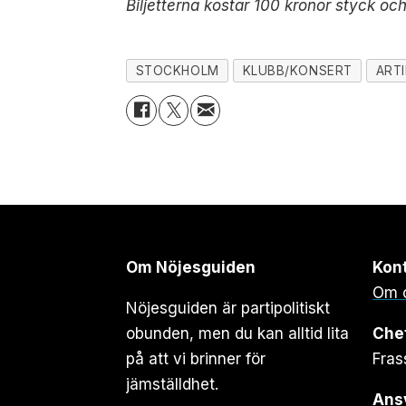
Biljetterna kostar 100 kronor styck oc
STOCKHOLM
KLUBB/KONSERT
ART
Om Nöjesguiden
Kon
Om 
Nöjesguiden är partipolitiskt
obunden, men du kan alltid lita
Che
på att vi brinner för
Fras
jämställdhet.
Ansv