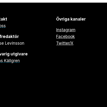
takt
Övriga kanaler
oss
Instagram
fredaktör
Facebook
se Levinsson
Twitter/X
arig utgivare
s Källgren