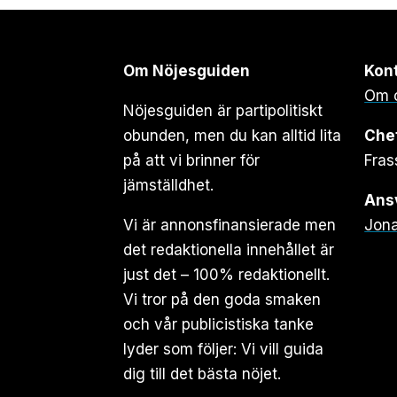
Om Nöjesguiden
Kon
Om 
Nöjesguiden är partipolitiskt
obunden, men du kan alltid lita
Che
på att vi brinner för
Fras
jämställdhet.
Ansv
Vi är annonsfinansierade men
Jona
det redaktionella innehållet är
just det – 100% redaktionellt.
Vi tror på den goda smaken
och vår publicistiska tanke
lyder som följer: Vi vill guida
dig till det bästa nöjet.