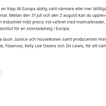
 tripp till Europa aldrig varit närmare eller mer lättil
mmar. Mellan den 31 juli och den 2 augusti kan du upple
n industriell miljö precis vid vattnet med matmarknader,
ubstitut för en storstadshelg i Europa.
a duon Justice och houseikonen samt producenten Honey D
le, Folamour, Kelly Lee Owens och SH Lewis, för att nä