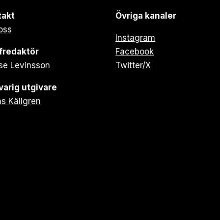
takt
Övriga kanaler
oss
Instagram
fredaktör
Facebook
se Levinsson
Twitter/X
arig utgivare
s Källgren