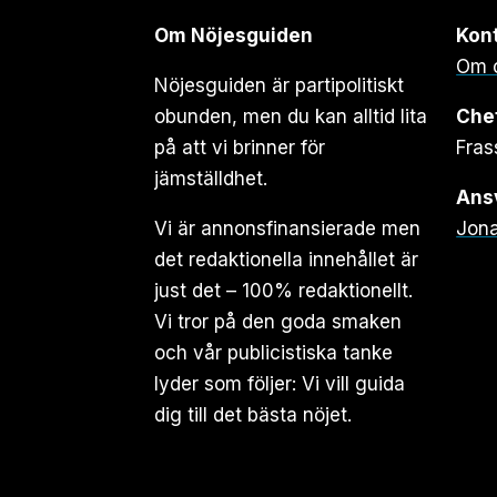
Om Nöjesguiden
Kon
Om 
Nöjesguiden är partipolitiskt
obunden, men du kan alltid lita
Che
på att vi brinner för
Fras
jämställdhet.
Ansv
Vi är annonsfinansierade men
Jona
det redaktionella innehållet är
just det – 100% redaktionellt.
Vi tror på den goda smaken
och vår publicistiska tanke
lyder som följer: Vi vill guida
dig till det bästa nöjet.