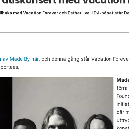
atiskonsert med Vacation 
lbaka med Vacation Forever och Esther live. I DJ-båset står D
ga av Made By här
, och denna gång står Vacation Forev
eportees.
Made
förra
Foun
Initia
där m
uttry
konst