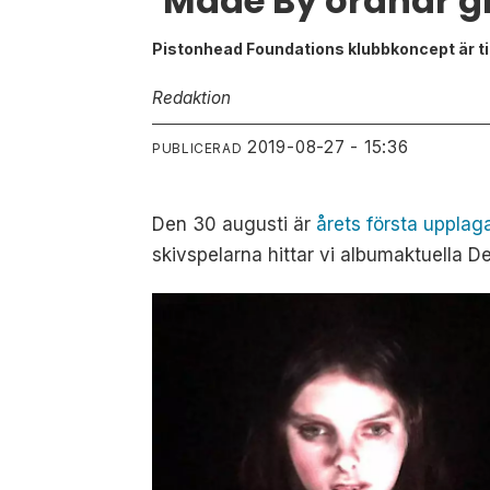
Made By ordnar gr
Pistonhead Foundations klubbkoncept är til
Redaktion
2019-08-27 - 15:36
PUBLICERAD
Den 30 augusti är
årets första uppla
skivspelarna hittar vi albumaktuella D