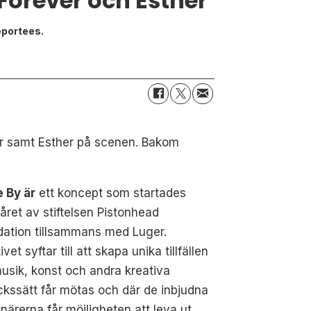
Forever och Esther
eportees.
er samt Esther på scenen. Bakom
 By är
ett koncept som startades
 året av stiftelsen Pistonhead
dation tillsammans med Luger.
tivet syftar till att skapa unika tillfällen
usik, konst och andra kreativa
ckssätt får mötas och där de inbjudna
närerna får möjligheten att leva ut