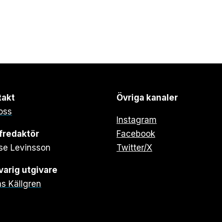
takt
Övriga kanaler
oss
Instagram
fredaktör
Facebook
se Levinsson
Twitter/X
arig utgivare
s Källgren