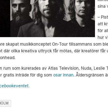
sina 
– Pi
att k
för a
hur v
are skapat musikkonceptet On-Tour tillsammans som blev 
 där olika kreativa uttryck får mötas, där kreatörer får 
tonhead.
en rum som kurerades av Atlas Television, Nuda, Leslie 
r gratis inträde för dig som
osar innan
. Åldersgränsen är
facebookeventet
.
HOLM