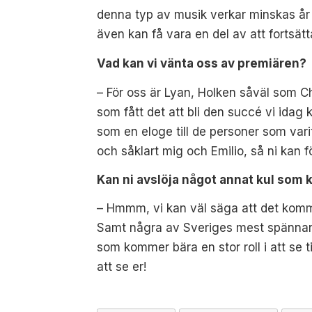
denna typ av musik verkar minskas år fö
även kan få vara en del av att fortsät
Vad kan vi vänta oss av premiären?
– För oss är Lyan, Holken såväl som Ch
som fått det att bli den succé vi idag k
som en eloge till de personer som varit
och såklart mig och Emilio, så ni kan f
Kan ni avslöja något annat kul som 
– Hmmm, vi kan väl säga att det kommer
Samt några av Sveriges mest spännande
som kommer bära en stor roll i att se t
att se er!