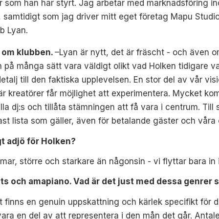
 som han har styrt. Jag arbetar med marknadsföring in
 samtidigt som jag driver mitt eget företag Mapu Studio
b Lyan.
a om klubben.
–
Lyan är nytt, det är fräscht - och även om
 på många sätt vara väldigt olikt vad Holken tidigare va
detalj till den faktiska upplevelsen. En stor del av vår visi
 där kreatörer får möjlighet att experimentera. Mycket k
la dj:s och tillåta stämningen att få vara i centrum. Till
t lista som gäller, även för betalande gäster och våra 
gt adjö för Holken?
mar, större och starkare än någonsin - vi flyttar bara in 
ats och amapiano. Vad är det just med dessa genrer so
et finns en genuin uppskattning och kärlek specifikt för 
 vara en del av att representera i den mån det går. Antale