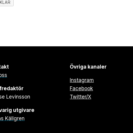
IKLAR
takt
Övriga kanaler
oss
Instagram
fredaktör
Facebook
se Levinsson
Twitter/X
arig utgivare
s Källgren