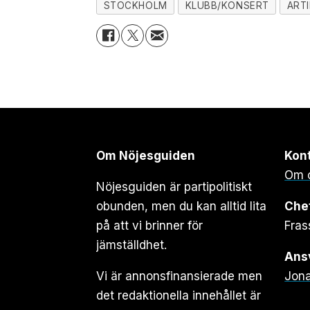
STOCKHOLM
KLUBB/KONSERT
ART
Om Nöjesguiden
Kon
Om 
Nöjesguiden är partipolitiskt
obunden, men du kan alltid lita
Che
på att vi brinner för
Fras
jämställdhet.
Ansv
Vi är annonsfinansierade men
Jona
det redaktionella innehållet är