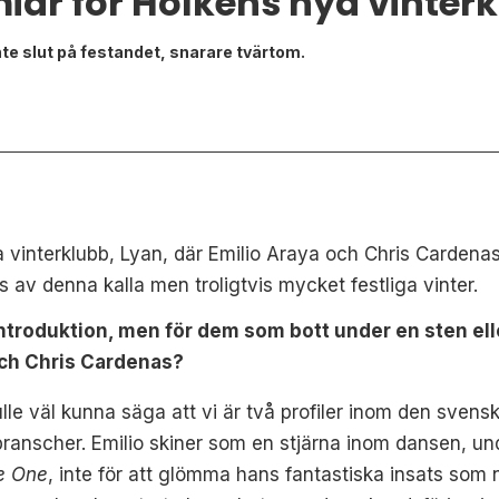
iär för Holkens nya vinter
inte slut på festandet, snarare tvärtom.
a vinterklubb, Lyan, där Emilio Araya och Chris Cardena
av denna kalla men troligtvis mycket festliga vinter.
troduktion, men för dem som bott under en sten eller
 och Chris Cardenas?
lle väl kunna säga att vi är två profiler inom den sven
ranscher. Emilio skiner som en stjärna inom dansen, unde
e One
, inte för att glömma hans fantastiska insats som