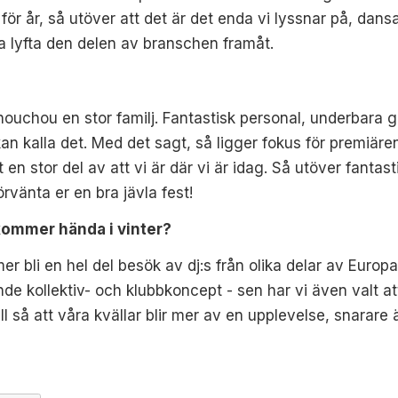
r år, så utöver att det är det enda vi lyssnar på, dansar 
ta lyfta den delen av branschen framåt.
ouchou en stor familj. Fantastisk personal, underbara g
an kalla det. Med det sagt, så ligger fokus för premiären 
 en stor del av att vi är där vi är idag. Så utöver fanta
örvänta er en bra jävla fest!
kommer hända i vinter?
 bli en hel del besök av dj:s från olika delar av Europ
 kollektiv- och klubbkoncept - sen har vi även valt at
ill så att våra kvällar blir mer av en upplevelse, snarare