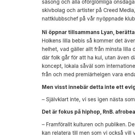
säsong och alla oförglömliga onsdagar
skivbolag och artister på Creed Media,
nattklubbschef på vår nyöppnade klub
Ni öppnar tillsammans Lyan, berätt
Holkens lilla bebis så kommer det även
helhet, vad gäller allt från minsta lilla 
där folk går för att ha kul, utan även
koncept, lokala såväl som internationel
från och med premiärhelgen vara endas
Men visst innebär detta inte ett evi
– Självklart inte, vi ses igen nästa som
Det är fokus på hiphop, RnB. afrobe
– Framförallt kulturen och publiken. D
kan relatera till men som vi också vill