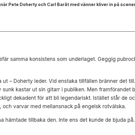
 när Pete Doherty och Carl Barât med vänner kliver in på scene
gefär samma konsistens som underlaget. Geggig pubrock
ta ut – Doherty leder. Vid enstaka tillfällen bränner det t
nk kastar ut sin gitarr i publiken. Men framförandet blir
ckligt dekadent för att bli legendariskt. Istället står de
 och varvar med mellansnack på engelsk rotvälska.
 hämtade tillbaka den. Inte ens det kunde de bjuda på.