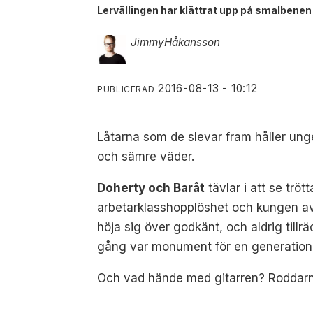
Lervällingen har klättrat upp på smalbenen
Jimmy
Håkansson
2016-08-13 - 10:12
PUBLICERAD
Låtarna som de slevar fram håller un
och sämre väder.
Doherty och Barât
tävlar i att se tröt
arbetarklasshopplöshet och kungen av su
höja sig över godkänt, och aldrig tillrä
gång var monument för en generation,
Och vad hände med gitarren? Roddarna