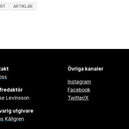
ERT
ARTIKLAR
takt
Övriga kanaler
oss
Instagram
fredaktör
Facebook
se Levinsson
Twitter/X
arig utgivare
s Källgren