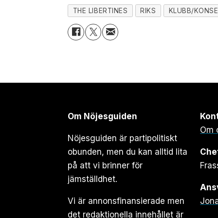
THE LIBERTINES
RIKS
KLUBB/KONS
Om Nöjesguiden
Kon
Om 
Nöjesguiden är partipolitiskt
obunden, men du kan alltid lita
Che
på att vi brinner för
Fras
jämställdhet.
Ansv
Vi är annonsfinansierade men
Jona
det redaktionella innehållet är