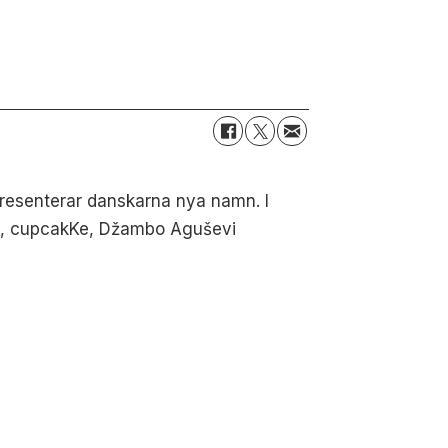
presenterar danskarna nya namn. I
ora, cupcakKe, Džambo Aguševi