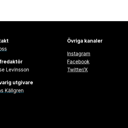
takt
Övriga kanaler
oss
Instagram
fredaktör
Facebook
se Levinsson
Twitter/X
arig utgivare
s Källgren