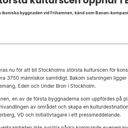
törsta kulturscen öppnar i
den ikoniska byggnaden vid Frihamnen, känd som Banan-kompani
 nu för att bli Stockholms största kulturscen för konser
a 3750 människor samtidigt. Bakom satsningen ligger K
nemang, Eden och Under Bron i Stockholm.
mnen, en av de första byggnaderna som uppfördes på pla
i omvandlingen av området och skapa en kulturdestinatio
erberg, VD och initiativtagare i ett pressmeddelande.
ll verksamheten inte avslöja några kommande evenemang