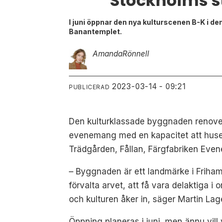
Stockholms s
I juni öppnar den nya kulturscenen B-K i 
Banantemplet.
Amanda
Rönnell
2023-03-14 - 09:21
PUBLICERAD
Den kulturklassade byggnaden renoveras
evenemang med en kapacitet att huser
Trädgården, Fållan, Färgfabriken Eve
– Byggnaden är ett landmärke i Friha
förvalta arvet, att få vara delaktiga 
och kulturen åker in, säger Martin Lag
Öppning planeras i juni, men ännu vi