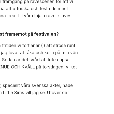
or framgång på ravescenen för att vi
ria att utforska och testa de mest
treat till våra lojala raver slaves
est framemot på festivalen?
tiden vi förtjänar (!) att strosa runt
 jag lovat att åka och kolla på min vän
 Sedan är det svårt att inte capsa
 VENUE OCH KVÄLL på torsdagen, vilket
r, speciellt våra svenska akter, hade
ittle Sims vill jag se. Utöver det