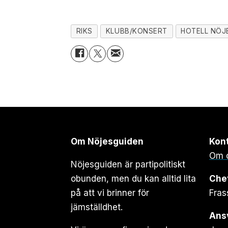
RIKS
KLUBB/KONSERT
HOTELL NÖJ
Om Nöjesguiden
Kon
Om 
Nöjesguiden är partipolitiskt
obunden, men du kan alltid lita
Che
på att vi brinner för
Fras
jämställdhet.
Ansv