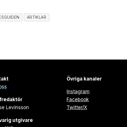
ESGUIDEN
ARTIKLAR
takt
Övriga kanaler
oss
Instagram
fredaktör
Facebook
se Levinsson
Twitter/X
arig utgivare