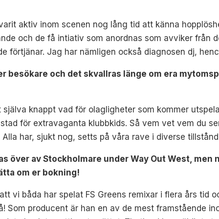
 varit aktiv inom scenen nog lång tid att känna hopplösh
ande och de få intiativ som anordnas som avviker från de
de förtjänar. Jag har nämligen också diagnosen dj, henc
er besökare och det skvallras länge om era mytomspu
vet själva knappt vad för olagligheter som kommer utspela
stad för extravaganta klubbkids. Så vem vet vem du ser i
la har, sjukt nog, setts på våra rave i diverse tillstånd
tas över av Stockholmare under Way Out West, men ni
rätta om er bokning!
att vi båda har spelat FS Greens remixar i flera års tid 
så! Som producent är han en av de mest framstående in