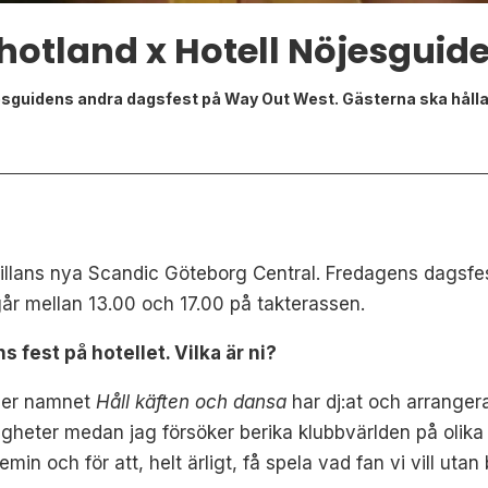
hotland x Hotell Nöjesguid
jesguidens andra dagsfest på Way Out West. Gästerna ska hålla
sprillans nya Scandic Göteborg Central. Fredagens dagsfe
r mellan 13.00 och 17.00 på takterassen.
s fest på hotellet. Vilka är ni?
nder namnet
Håll käften och dansa
har dj:at och arrangera
tigheter medan jag försöker berika klubbvärlden på olika
emin och för att, helt ärligt, få spela vad fan vi vill u