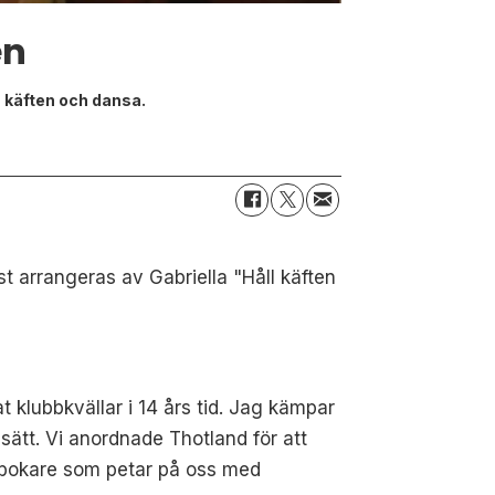
en
 käften och dansa.
st arrangeras av Gabriella "Håll käften
t klubbkvällar i 14 års tid. Jag kämpar
 sätt. Vi anordnade Thotland för att
tan bokare som petar på oss med