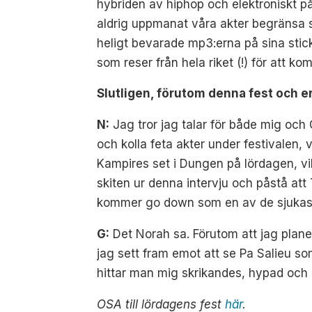
hybriden av hiphop och elektroniskt på
aldrig uppmanat våra akter begränsa si
heligt bevarade mp3:erna på sina stick
som reser från hela riket (!) för att 
Slutligen, förutom denna fest och e
N:
Jag tror jag talar för både mig och G
och kolla feta akter under festivalen, 
Kampires set i Dungen på lördagen, vil
skiten ur denna intervju och påstå at
kommer go down som en av de sjukas
G:
Det Norah sa. Förutom att jag planera
jag sett fram emot att se Pa Salieu so
hittar man mig skrikandes, hypad och 
OSA till lördagens fest
här
.