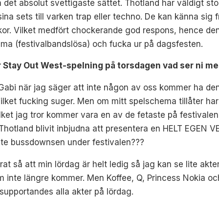
 det absolut svettigaste sättet. Thotland har väldigt st
na sets till varken trap eller techno. De kan känna sig f
or. Vilket medfört chockerande god respons, hence denna 
komma (festivalbandslösa) och fucka ur på dagsfesten.
r Stay Out West-spelning på torsdagen vad ser ni m
abi när jag säger att inte någon av oss kommer ha den fri
vilket fucking suger. Men om mitt spelschema tillåter har
ket jag tror kommer vara en av de fetaste på festivalen.
t Thotland blivit inbjudna att presentera en HELT EGEN
te bussdownsen under festivalen???
t så att min lördag är helt ledig så jag kan se lite akte
m inte längre kommer. Men Koffee, Q, Princess Nokia och L
supportandes alla akter på lördag.