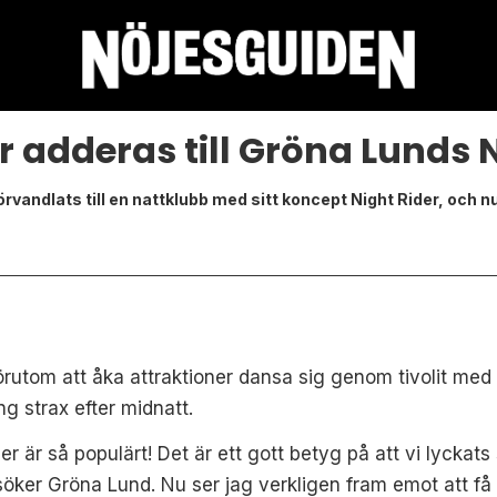
r adderas till Gröna Lunds 
örvandlats till en nattklubb med sitt koncept Night Rider, och nu
tom att åka attraktioner dansa sig genom tivolit med en ö
g strax efter midnatt.
ider är så populärt! Det är ett gott betyg på att vi lyckats
er Gröna Lund. Nu ser jag verkligen fram emot att få fö