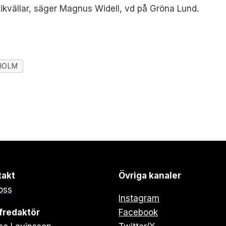
tikvällar, säger Magnus Widell, vd på Gröna Lund.
HOLM
takt
Övriga kanaler
oss
Instagram
fredaktör
Facebook