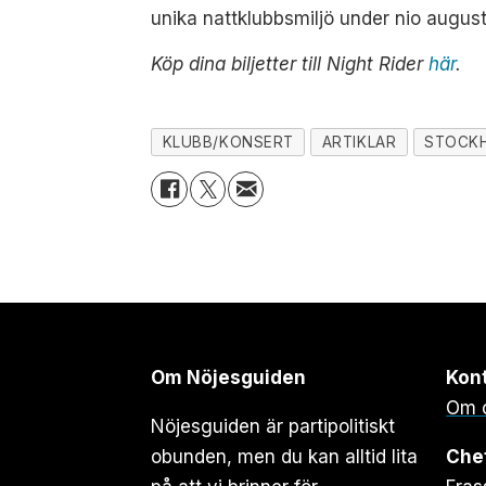
unika nattklubbsmiljö under nio augus
Köp dina biljetter till Night Rider
här
.
KLUBB/KONSERT
ARTIKLAR
STOCK
Om Nöjesguiden
Kon
Om 
Nöjesguiden är partipolitiskt
obunden, men du kan alltid lita
Che