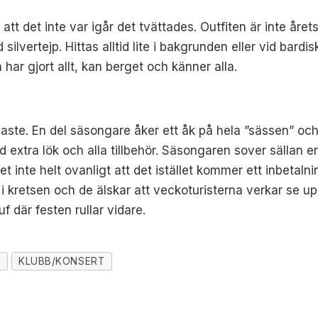
tt det inte var igår det tvättades. Outfiten är inte årets
ilvertejp. Hittas alltid lite i bakgrunden eller vid bardi
har gjort allt, kan berget och känner alla.
naste. En del säsongare åker ett åk på hela ”sässen” oc
ed extra lök och alla tillbehör. Säsongaren sover sällan
t inte helt ovanligt att det istället kommer ett inbetalni
t i kretsen och de älskar att veckoturisterna verkar se u
 där festen rullar vidare.
R
KLUBB/KONSERT