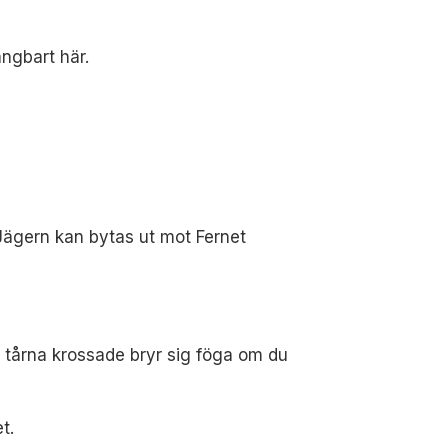
ångbart här.
 Jägern kan bytas ut mot Fernet
r tårna krossade bryr sig föga om du
t.