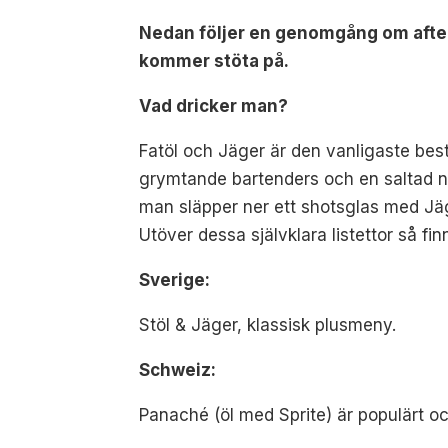
Nedan följer en genomgång om after
kommer stöta på.
Vad dricker man?
Fatöl och Jäger är den vanligaste best
grymtande bartenders och en saltad n
man släpper ner ett shotsglas med Jäge
Utöver dessa självklara listettor så fin
Sverige:
Stöl & Jäger, klassisk plusmeny.
Schweiz:
Panaché (öl med Sprite) är populärt o