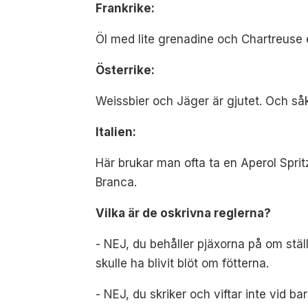
Frankrike:
Öl med lite grenadine och Chartreuse ell
Österrike:
Weissbier och Jäger är gjutet. Och så
Italien:
Här brukar man ofta ta en Aperol Spri
Branca.
Vilka är de oskrivna reglerna?
- NEJ, du behåller pjäxorna på om stäl
skulle ha blivit blöt om fötterna.
- NEJ, du skriker och viftar inte vid bar