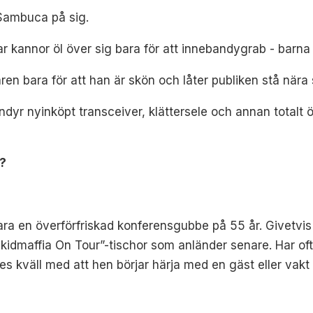
e Sambuca på sig.
par kannor öl över sig bara för att innebandygrab - barna 
ren bara för att han är skön och låter publiken stå nära
vindyr nyinköpt transceiver, klättersele och annan totalt 
n?
vara en överförfriskad konferensgubbe på 55 år. Givetvis f
skidmaffia On Tour”-tischor som anländer senare. Har of
s kväll med att hen börjar härja med en gäst eller vakt 