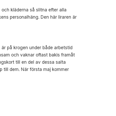
 och kläderna så slitna efter alla
skens personalhäng. Den här liraren är
h är på krogen under både arbetstid
 ensam och vaknar oftast bakis framåt
ngskort till en del av dessa salta
pp till dem. När första maj kommer