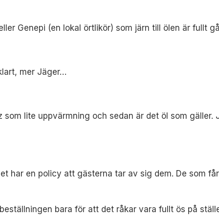
er Genepi (en lokal örtlikör) som järn till ölen är fullt g
klart, mer Jäger…
tz som lite uppvärmning och sedan är det öl som gäller.
let har en policy att gästerna tar av sig dem. De som få
beställningen bara för att det råkar vara fullt ös på ställe