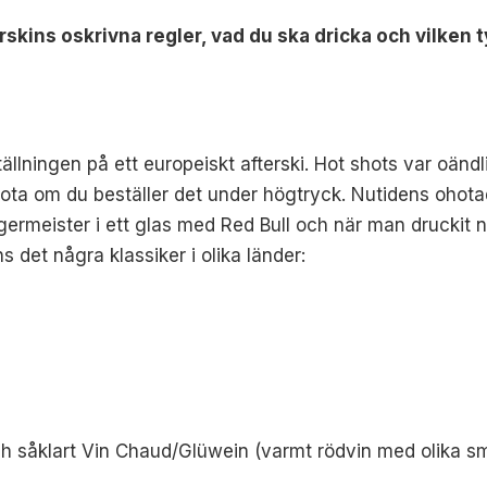
skins oskrivna regler, vad du ska dricka och vilken
ällningen på ett europeiskt afterski. Hot shots var oänd
ota om du beställer det under högtryck. Nutidens ohota
rmeister i ett glas med Red Bull och när man druckit nå
ns det några klassiker i olika länder:
ch såklart Vin Chaud/Glüwein (varmt rödvin med olika s