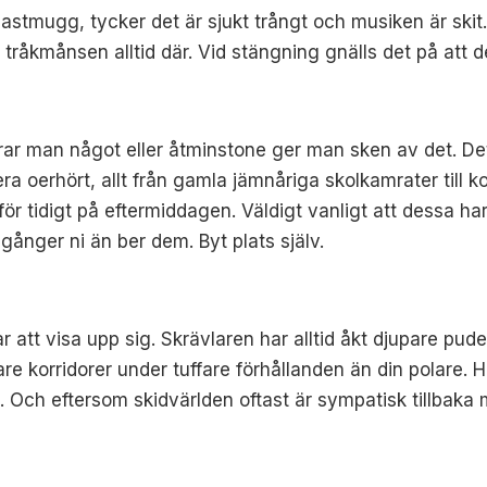
 i plastmugg, tycker det är sjukt trångt och musiken är s
 tråkmånsen alltid där. Vid stängning gnälls det på att de
irar man något eller åtminstone ger man sken av det. De
ra oerhört, allt från gamla jämnåriga skolkamrater till kol
te för tidigt på eftermiddagen. Väldigt vanligt att dessa
gånger ni än ber dem. Byt plats själv.
illar att visa upp sig. Skrävlaren har alltid åkt djupare pu
e korridorer under tuffare förhållanden än din polare. 
pa. Och eftersom skidvärlden oftast är sympatisk tillba