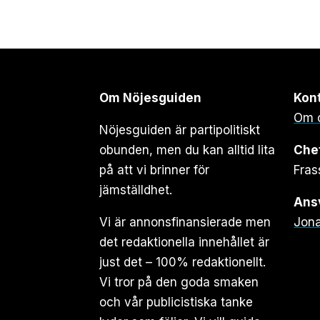
Om Nöjesguiden
Kon
Om 
Nöjesguiden är partipolitiskt
obunden, men du kan alltid lita
Che
på att vi brinner för
Fras
jämställdhet.
Ansv
Vi är annonsfinansierade men
Jona
det redaktionella innehållet är
just det – 100% redaktionellt.
Vi tror på den goda smaken
och vår publicistiska tanke