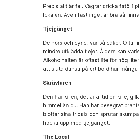
Precis allt är fel. Vägrar dricka fatöl
lokalen. Även fast inget är bra så finns
Tjejgänget
De hörs och syns, var så säker. Ofta f
mindre utklädda tjejer. Åldern kan varie
Alkoholhalten är oftast lite för hög li
att sluta dansa på ert bord hur många 
Skrävlaren
Den här killen, det är alltid en kille, g
himmel än du. Han har besegrat brantar
blottar sina tribals och sprutar skum
hooka upp med tjejgänget.
The Local