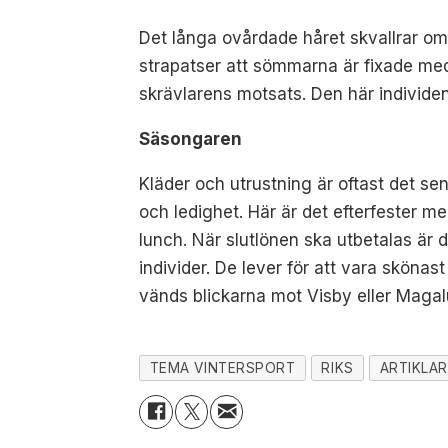
Det långa ovårdade håret skvallrar om a
strapatser att sömmarna är fixade med s
skrävlarens motsats. Den här individen 
Säsongaren
Kläder och utrustning är oftast det se
och ledighet. Här är det efterfester m
lunch. När slutlönen ska utbetalas är de
individer. De lever för att vara skönas
vänds blickarna mot Visby eller Magaluf
TEMA VINTERSPORT
RIKS
ARTIKLA