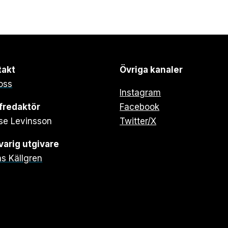
takt
Övriga kanaler
oss
Instagram
fredaktör
Facebook
se Levinsson
Twitter/X
arig utgivare
s Källgren