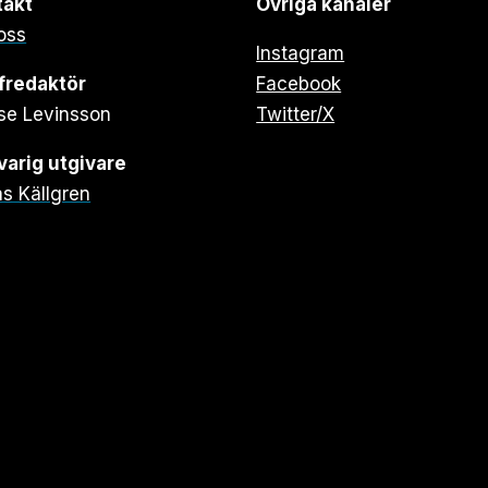
takt
Övriga kanaler
oss
Instagram
fredaktör
Facebook
se Levinsson
Twitter/X
arig utgivare
s Källgren