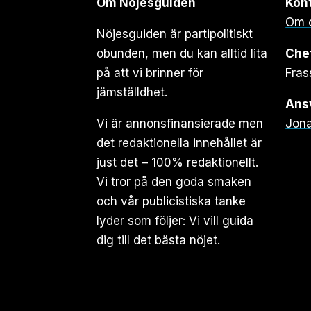
Om Nöjesguiden
Kon
Om 
Nöjesguiden är partipolitiskt
obunden, men du kan alltid lita
Che
på att vi brinner för
Fras
jämställdhet.
Ansv
Vi är annonsfinansierade men
Jona
det redaktionella innehållet är
just det – 100% redaktionellt.
Vi tror på den goda smaken
och vår publicistiska tanke
lyder som följer: Vi vill guida
dig till det bästa nöjet.