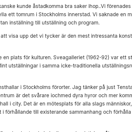
kanske kunde åstadkomma bra saker ihop..Vi förenades i 
lla ett tomrum i Stockholms innerstad. Vi saknade en mö
n inställning till utställning och program.
att visa upp det vi tycker är den mest intressanta konsten
n plats för kulturen. Sveagalleriet (1962-92) var ett st
Mint utställningar i samma icke-traditionella utställnin
thallar i Stockholms förorter. Jag tänker på just Tenst
ntrum är det svårare iochmed dyra hyror och mer komme
hall i city. Det är en mötesplats för alla slags människor
 i förhållande till existerande sammanhang och förhålla