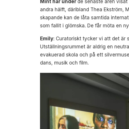
Mint har under
de senaste åren visat
andra hälft, däribland Thea Ekström, M
skapande kan de låta samtida internati
som fallit i glömska. De får möta en ny 
Emily
: Curatoriskt tycker vi att det är
Utställningsrummet är aldrig en neutral 
evakuerad skola och på ett silvermus
dans, musik och film.