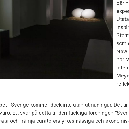
där h
exper
Utstä
inspi
Stor
som e
New Y
har M
inter
Meyer
refle
kapet i Sverige kommer dock inte utan utmaningar. Det är
illvaro. Ett svar på detta är den fackliga föreningen “Sv
lvarata och främja curatorers yrkesmässiga och ekonomisk