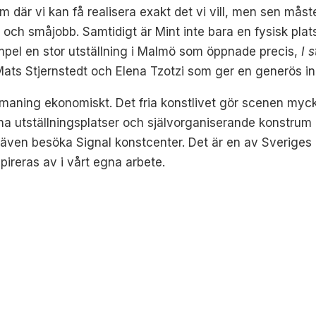
um där vi kan få realisera exakt det vi vill, men sen mås
och småjobb. Samtidigt är Mint inte bara en fysisk plat
xempel en stor utställning i Malmö som öppnade precis,
I 
ts Stjernstedt och Elena Tzotzi som ger en generös inbl
utmaning ekonomiskt. Det fria konstlivet gör scenen myc
na utställningsplatser och självorganiserande konstrum ä
n även besöka Signal konstcenter. Det är en av Sveriges 
ireras av i vårt egna arbete.