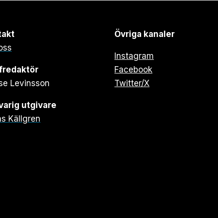
takt
Övriga kanaler
oss
Instagram
fredaktör
Facebook
se Levinsson
Twitter/X
arig utgivare
s Källgren