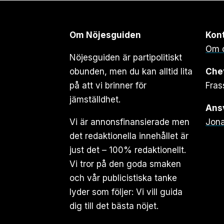
Om Nöjesguiden
Kon
Om 
Nöjesguiden är partipolitiskt
obunden, men du kan alltid lita
Che
på att vi brinner för
Fras
jämställdhet.
Ansv
Vi är annonsfinansierade men
Jona
det redaktionella innehållet är
just det – 100% redaktionellt.
Vi tror på den goda smaken
och vår publicistiska tanke
lyder som följer: Vi vill guida
dig till det bästa nöjet.