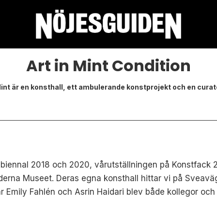
Art in Mint Condition
Mint är en konsthall, ett ambulerande konstprojekt och en cur
biennal 2018 och 2020, vårutställningen på Konstfack 2
rna Museet. Deras egna konsthall hittar vi på Sveaväg
är Emily Fahlén och Asrin Haidari blev både kollegor oc