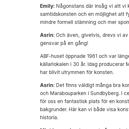
Emily:
Någonstans där insåg vi att vi 
samtidskonsten och en möjlighet att fy
mindre formell stämning och mer sponta
Asrin:
Och även, givetvis, drevs vi av 
gensvar på en gång!
ABF-huset öppnade 1961 och var länge e
källarlokalen i 30 år. Idag producerar 
har blivit utrymmen för konsten.
Asrin:
Det finns väldigt många bra kons
och Marabouparken i Sundbyberg. I ce
för oss en fantastisk plats för en konst
bakgrunder. Här kan vi både visa konst
historia.