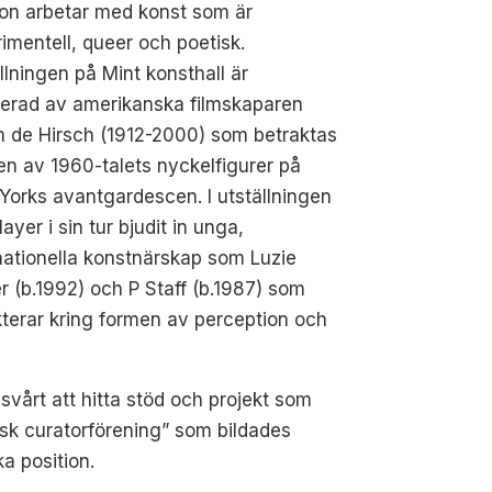
on arbetar med konst som är
imentell, queer och poetisk.
llningen på Mint konsthall är
rerad av amerikanska filmskaparen
m de Hirsch (1912-2000) som betraktas
n av 1960-talets nyckelfigurer på
orks avantgardescen. I utställningen
ayer i sin tur bjudit in unga,
nationella konstnärskap som Luzie
 (b.1992) och P Staff (b.1987) som
kterar kring formen av perception och
 svårt att hitta stöd och projekt som
ensk curatorförening” som bildades
a position.