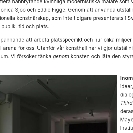
 flera banbrytande kvinnliga modernistiska målare som
onica Sjöö och Eddie Figge. Genom att använda utställni
onella konstnärskap, som inte tidigare presenterats i S
publik, tid och plats.
 spännande att arbeta platsspecifikt och hur olika miljöer
arena för oss. Utanför vår konsthall har vi gjor utställni
eum. Vi försöker tänka
genom
konsten och låta den styra
Inom
idéer
dialo
Third
deras
Mayer
Insti