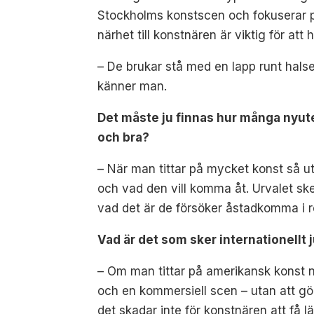
Stockholms konstscen och fokuserar på 
närhet till konstnären är viktig för at
– De brukar stå med en lapp runt halsen
känner man.
Det måste ju finnas hur många nyute
och bra?
– När man tittar på mycket konst så ut
och vad den vill komma åt. Urvalet ske
vad det är de försöker åstadkomma i rela
Vad är det som sker internationellt 
– Om man tittar på amerikansk konst nu 
och en kommersiell scen – utan att göra
det skadar inte för konstnären att få l