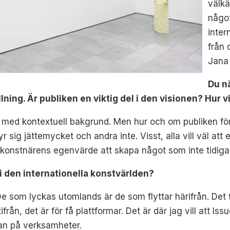
välkä
någo
inter
från 
Jana 
Du n
llning. Är publiken en viktig del i den visionen? Hur v
4 med kontextuell bakgrund. Men hur och om publiken förs
 sig jättemycket och andra inte. Visst, alla vill väl att
ör konstnärens egenvärde att skapa något som inte tidiga
i den internationella konstvärlden?
De som lyckas utomlands är de som flyttar härifrån. Det fi
ån, det är för få plattformar. Det är där jag vill att Is
tan på verksamheter.