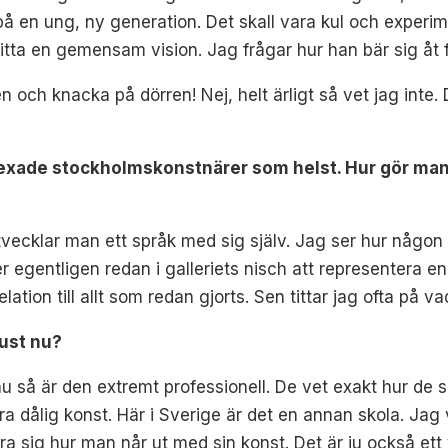
en ung, ny generation. Det skall vara kul och experimen
t hitta en gemensam vision. Jag frågar hur han bär sig åt 
 och knacka på dörren! Nej, helt ärligt så vet jag inte. D
xade stockholmskonstnärer som helst. Hur gör man et
vecklar man ett språk med sig själv. Jag ser hur någon 
r egentligen redan i galleriets nisch att representera e
tion till allt som redan gjorts. Sen tittar jag ofta på va
just nu?
så är den extremt professionell. De vet exakt hur de ska
 dålig konst. Här i Sverige är det en annan skola. Jag v
ära sig hur man når ut med sin konst. Det är ju också ett 