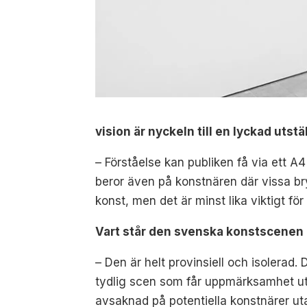
vision är nyckeln till en lyckad utstä
– Förståelse kan publiken få via ett A
beror även på konstnären där vissa bryr
konst, men det är minst lika viktigt f
Vart står den svenska konstscenen 
– Den är helt provinsiell och isolerad. 
tydlig scen som får uppmärksamhet utifr
avsaknad på potentiella konstnärer u