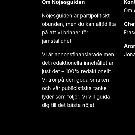
Om Nöjesguiden
Kon
Om 
Nöjesguiden är partipolitiskt
obunden, men du kan alltid lita
Che
på att vi brinner för
Fras
jämställdhet.
Ansv
Vi är annonsfinansierade men
Jona
det redaktionella innehållet är
just det – 100% redaktionellt.
Vi tror på den goda smaken
och vår publicistiska tanke
lyder som följer: Vi vill guida
dig till det bästa nöjet.