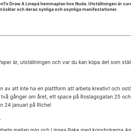
ningenTo Draw A Linepå hemmaplan hos Nuda. Utställningen är c
trösklar och deras synliga och osynliga manifestationer.
per är, utställningen och var du kan köpa det som stäl
 av att inte ha en plattform att arbeta kreativt och ost
t två gånger om året, ett space på Roslagsgatan 25 och
n 24 januari på Riche!
.
amarbete mellan mig och Linnea Bake med konstnärerna Am