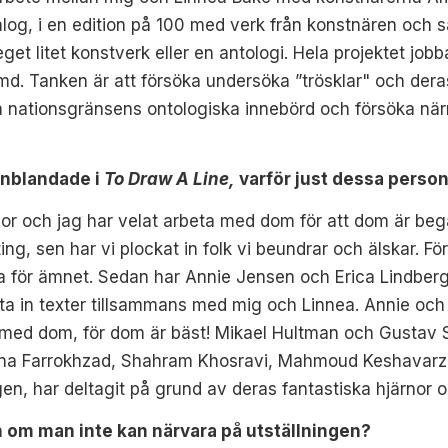
alog, i en edition på 100 med verk från konstnären och s
et litet konstverk eller en antologi. Hela projektet jobb
ymd. Tanken är att försöka undersöka ”trösklar" och der
om nationsgränsens ontologiska innebörd och försöka när
 inblandade i
To Draw A Line,
varför just dessa perso
rlor och jag har velat arbeta med dom för att dom är be
ng, sen har vi plockat in folk vi beundrar och älskar. Fö
ta för ämnet. Sedan har Annie Jensen och Erica Lindberg
t ta in texter tillsammans med mig och Linnea. Annie oc
ba med dom, för dom är bäst! Mikael Hultman och Gustav
ena Farrokhzad, Shahram Khosravi, Mahmoud Keshavarz,
ogen, har deltagit på grund av deras fantastiska hjärnor o
 om man inte kan närvara på utställningen?