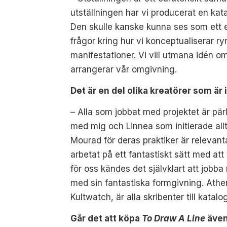
utställningen har vi producerat en kat
Den skulle kanske kunna ses som ett eg
frågor kring hur vi konceptualiserar r
manifestationer. Vi vill utmana idén 
arrangerar vår omgivning.
Det är en del olika kreatörer som är
– Alla som jobbat med projektet är pä
med mig och Linnea som initierade allti
Mourad för deras praktiker är relevan
arbetat på ett fantastiskt sätt med at
för oss kändes det självklart att job
med sin fantastiska formgivning. Ath
Kultwatch, är alla skribenter till katal
Går det att köpa
To Draw A Line
även