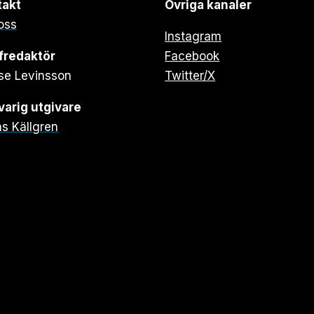
takt
Övriga kanaler
oss
Instagram
fredaktör
Facebook
se Levinsson
Twitter/X
arig utgivare
s Källgren