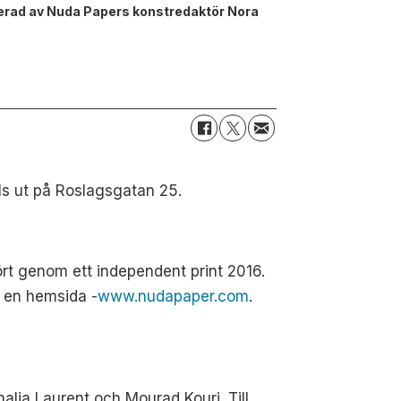
urerad av Nuda Papers konstredaktör Nora
ls ut på Roslagsgatan 25.
ört genom ett independent print 2016.
 en hemsida -
www.nudapaper.com
.
alia Laurent och Mourad Kouri. Till