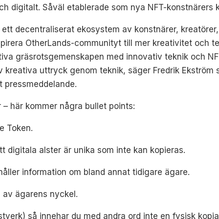
 digitalt. Såväl etablerade som nya NFT-konstnärers 
ett decentraliserat ekosystem av konstnärer, kreatörer,
irera OtherLands-communityt till mer kreativitet och t
ativa gräsrotsgemenskapen med innovativ teknik och NF
v kreativa uttryck genom teknik, säger Fredrik Ekström
tt pressmeddelande.
­– här kommer några bullet points:
le Token.
tt digitala alster är unika som inte kan kopieras.
åller information om bland annat tidigare ägare.
p av ägarens nyckel.
tverk) så innehar du med andra ord inte en fysisk kopia