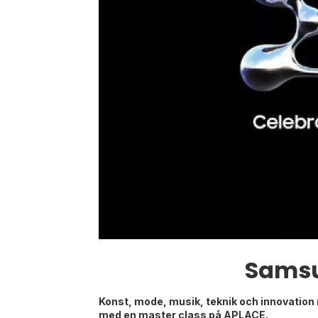
Samsu
Konst, mode, musik, teknik och innovatio
med en master class på APLACE.