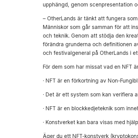
upphängd, genom scenpresentation och
– OtherLands är tänkt att fungera som 
Människor som går samman för att insp
och teknik. Genom att stödja den kre
förändra grunderna och definitionen a
och festivalgeneral på OtherLands i e
För dem som har missat vad en NFT är 
· NFT är en förkortning av Non-Fungib
· Det är ett system som kan verifiera a
· NFT är en blockkedjeteknik som inneh
· Konstverket kan bara visas med hjäl
Äger du ett NFT-konstverk (kryptokons