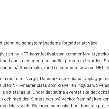
d storm de senaste månaderna fortsätter att växa.
vit en ny NFT-konstfestival som kommer föra kryptokons
 OtherLands och äger rum samtidigt runt om i Norden. S
allerian på Södermalm, med i samarbetet är även NFT-pl
en även rum i Norge, Danmark och Finland. Upplägget ser
 sluten NFT-master class som kräver en inbjudan. Sven
la att ställas ut. Under det slutna eventet ska det ock
rån och med den 9 mars och två veckor frammåt kan kon
ockas delar av utställningen succesivt bort. Konsten pres