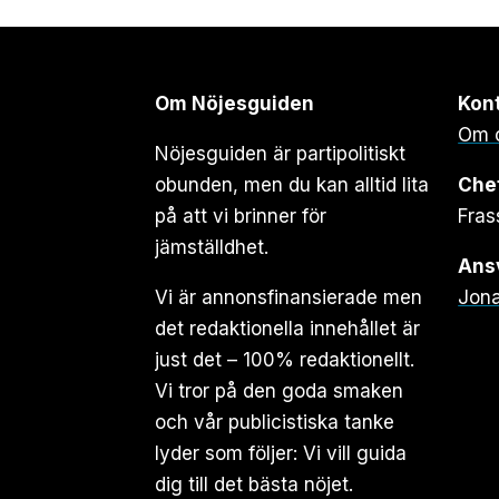
Om Nöjesguiden
Kon
Om 
Nöjesguiden är partipolitiskt
obunden, men du kan alltid lita
Che
på att vi brinner för
Fras
jämställdhet.
Ansv
Vi är annonsfinansierade men
Jona
det redaktionella innehållet är
just det – 100% redaktionellt.
Vi tror på den goda smaken
och vår publicistiska tanke
lyder som följer: Vi vill guida
dig till det bästa nöjet.