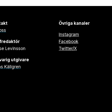
takt
Övriga kanaler
oss
Instagram
fredaktör
Facebook
se Levinsson
Twitter/X
arig utgivare
s Källgren