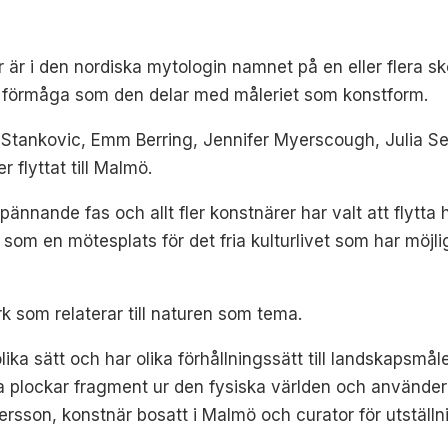
 är i den nordiska mytologin namnet på en eller flera 
n förmåga som den delar med måleriet som konstform.
Stankovic, Emm Berring, Jennifer Myerscough, Julia Seli
 flyttat till Malmö.
pännande fas och allt fler konstnärer har valt att flytta hi
 som en mötesplats för det fria kulturlivet som har möjl
rk som relaterar till naturen som tema.
lika sätt och har olika förhållningssätt till landskapsmå
a plockar fragment ur den fysiska världen och använder
rsson, konstnär bosatt i Malmö och curator för utställn