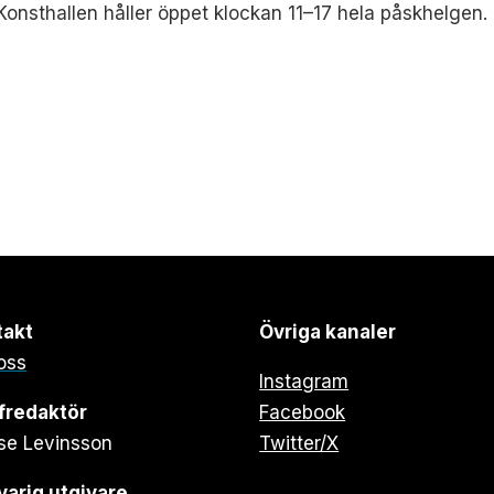
Konsthallen håller öppet klockan 11–17 hela påskhelgen.
takt
Övriga kanaler
oss
Instagram
fredaktör
Facebook
se Levinsson
Twitter/X
arig utgivare