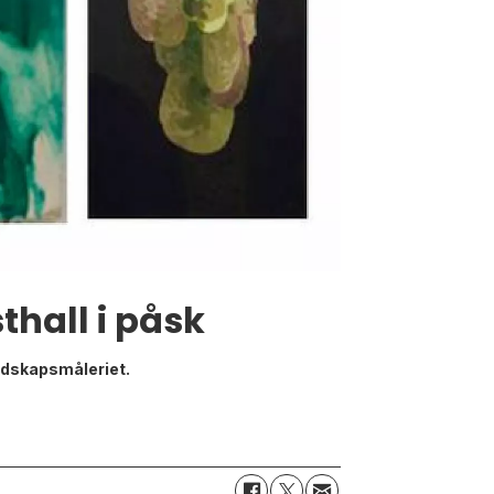
hall i påsk
ndskapsmåleriet.