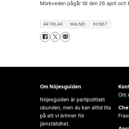
Mörkveden pågår till den 26 april och 
ARTIKLAR
MALMÖ
KONST
Om Nöjesguiden
Kon
Om 
Nöjesguiden är partipolitiskt
obunden, men du kan alltid lita
Che
på att vi brinner för
Fras
jämställdhet.
Ansv