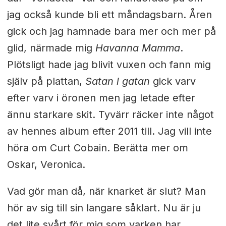
jag också kunde bli ett måndagsbarn. Åren
gick och jag hamnade bara mer och mer på
glid, närmade mig
Havanna Mamma
.
Plötsligt hade jag blivit vuxen och fann mig
själv på plattan,
Satan i gatan
gick varv
efter varv i öronen men jag letade efter
ännu starkare skit. Tyvärr räcker inte något
av hennes album efter 2011 till. Jag vill inte
höra om Curt Cobain. Berätta mer om
Oskar, Veronica.
Vad gör man då, när knarket är slut? Man
hör av sig till sin langare såklart. Nu är ju
det lite svårt för mig som varken har