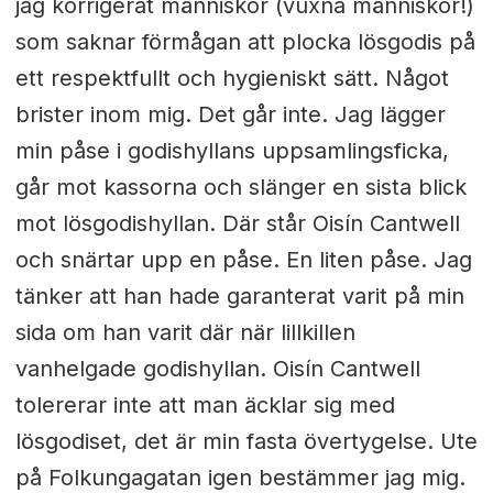
jag korrigerat människor (vuxna människor!)
som saknar förmågan att plocka lösgodis på
ett respektfullt och hygieniskt sätt. Något
brister inom mig. Det går inte. Jag lägger
min påse i godishyllans uppsamlingsficka,
går mot kassorna och slänger en sista blick
mot lösgodishyllan. Där står Oisín Cantwell
och snärtar upp en påse. En liten påse. Jag
tänker att han hade garanterat varit på min
sida om han varit där när lillkillen
vanhelgade godishyllan. Oisín Cantwell
tolererar inte att man äcklar sig med
lösgodiset, det är min fasta övertygelse. Ute
på Folkungagatan igen bestämmer jag mig.