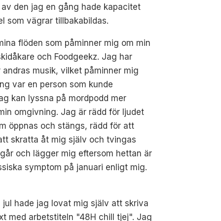
 av den jag en gång hade kapacitet
el som vägrar tillbakabildas.
lt i mina flöden som påminner mig om min
mskidåkare och Foodgeekz. Jag har
r andras musik, vilket påminner mig
gång var en person som kunde
 jag kan lyssna på mordpodd mer
min omgivning. Jag är rädd för ljudet
som öppnas och stängs, rädd för att
 att skratta åt mig själv och tvingas
g går och lägger mig eftersom hettan är
ssiska symptom på januari enligt mig.
 jul hade jag lovat mig själv att skriva
xt med arbetstiteln "48H chill tjej". Jag