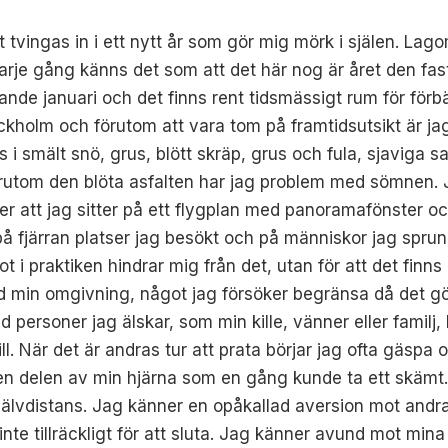
t tvingas in i ett nytt år som gör mig mörk i själen. Lagom 
arje gång känns det som att det här nog är året den fastn
farande januari och det finns rent tidsmässigt rum för för
ockholm och förutom att vara tom på framtidsutsikt är j
i smält snö, grus, blött skräp, grus och fula, sjaviga sa
örutom den blöta asfalten har jag problem med sömnen. 
r att jag sitter på ett flygplan med panoramafönster och
 på fjärran platser jag besökt och på människor jag sprun
ot i praktiken hindrar mig från det, utan för att det finn
 min omgivning, något jag försöker begränsa då det gör
personer jag älskar, som min kille, vänner eller familj, k
 till. När det är andras tur att prata börjar jag ofta gäs
en delen av min hjärna som en gång kunde ta ett skämt.
självdistans. Jag känner en opåkallad aversion mot andr
te tillräckligt för att sluta. Jag känner avund mot mina