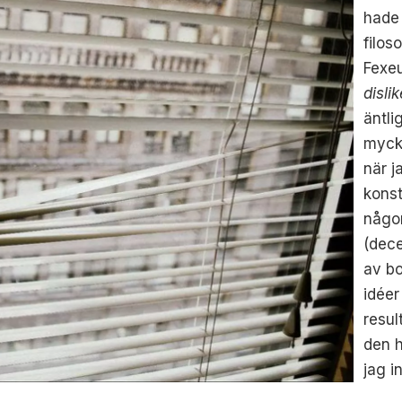
hade 
filos
Fexeu
disli
äntli
mycke
när j
konst
någon
(dece
av bo
idéer
resul
den h
jag i