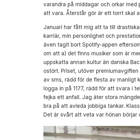
varandra på middagar och orkar med p
att vara. Återstår gör är ett torrt ska
Januari har fått mig att ta till drasti
karriär, min personlighet och prestat
även tagit bort Spotify-appen eftersom
om att a) det finns musiker som är m
uppskatta annan kultur än danska Bach
ostört. Priset, utöver premiumavgiften
av sms, rädd för de flesta av manligt 
logga in på 1177, rädd för att svara i t
fejka ett anfall. Jag äter stora mängd
bra på att avleda jobbiga tankar. Kla
Det är svårt att veta var hönan börjar 