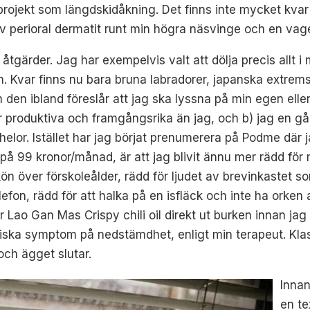
rojekt som längdskidåkning. Det finns inte mycket kvar
l av perioral dermatit runt min högra näsvinge och en vag
ska åtgärder. Jag har exempelvis valt att dölja precis al
ion. Kvar finns nu bara bruna labradorer, japanska extre
 den ibland föreslår att jag ska lyssna på min egen elle
er produktiva och framgångsrika än jag, och b) jag en 
elor. Istället har jag börjat prenumerera på Podme där
 på 99 kronor/månad, är att jag blivit ännu mer rädd för 
kön över förskoleålder, rädd för ljudet av brevinkastet 
elefon, rädd för att halka på en isfläck och inte ha orken
er Lao Gan Mas Crispy chili oil direkt ut burken innan ja
ssiska symptom på nedstämdhet, enligt min terapeut. Kla
och ägget slutar.
Innan
en te