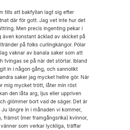
tills att bakfyllan lagt sig efter
at där för gott. Jag vet inte hur det
bättring. Men precis ingenting pekar i
ag även konstant äcklad av skicket på
ltränder på folks curlingkängor. Pölar
Jag vaknar av banala saker som att
 tvingas se på när det störtar. Ibland
git in i någon gång, och sannolikt
s andra saker jag mycket hellre gör. När
 mig mycket trött, låter min röst
an den låta arg, ljus eller uppriven
pa och glömmer bort vad de säger. Det är
 Ju längre in i månaden vi kommer,
a, främst (mer framgångsrika) kvinnor,
 vänner som verkar lyckliga, träffar