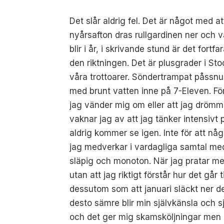
Det slår aldrig fel. Det är något med at
nyårsafton dras rullgardinen ner och v
blir i år, i skrivande stund är det fort
den riktningen. Det är plusgrader i St
våra trottoarer. Söndertrampat påssnus 
med brunt vatten inne på 7-Eleven. F
jag vänder mig om eller att jag drömme
vaknar jag av att jag tänker intensivt
aldrig kommer se igen. Inte för att någ
jag medverkar i vardagliga samtal med
släpig och monoton. När jag pratar med 
utan att jag riktigt förstår hur det går
dessutom som att januari släckt ner d
desto sämre blir min självkänsla och 
och det ger mig skamsköljningar men in