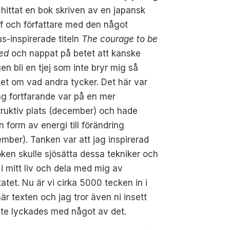
hittat en bok skriven av en japansk
of och författare med den något
s-inspirerade titeln
The courage to be
ked
och nappat på betet att kanske
gen bli en tjej som inte bryr mig så
t om vad andra tycker. Det här var
ag fortfarande var på en mer
ruktiv plats (december) och hade
 form av energi till förändring
mber). Tanken var att jag inspirerad
ken skulle sjösätta dessa tekniker och
 i mitt liv och dela med mig av
tatet. Nu är vi cirka 5000 tecken in i
är texten och jag tror även ni insett
nte lyckades med något av det.