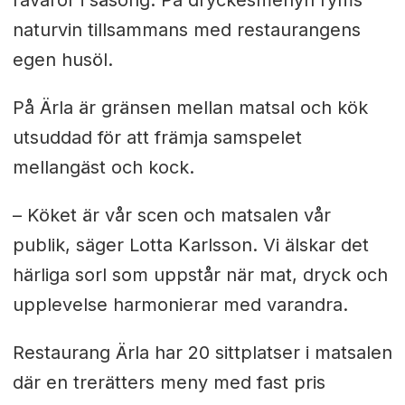
råvaror i säsong. På dryckesmenyn ryms
naturvin tillsammans med restaurangens
egen husöl.
På Ärla är gränsen mellan matsal och kök
utsuddad för att främja samspelet
mellan
gäst och kock.
– Köket är vår scen och matsalen vår
publik, säger Lotta Karlsson. Vi älskar det
härliga sorl som uppstår när mat, dryck och
upplevelse harmonierar med varandra.
Restaurang Ärla har 20 sittplatser i matsalen
där en trerätters meny med fast pris