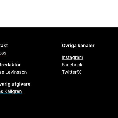
takt
Övriga kanaler
oss
Instagram
fredaktör
Facebook
se Levinsson
Twitter/X
arig utgivare
s Källgren