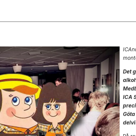
ICAnd
mont
Det 
alkoh
Medb
ICA 
preci
Göta 
delvi