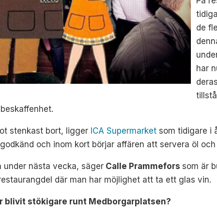
På re
tidig
de f
denna
under
har n
deras
tills
e beskaffenhet.
t stenkast bort, ligger
ICA Supermarket
som tidigare i 
 godkänd och inom kort börjar affären att servera öl och 
 under nästa vecka, säger
Calle Prammefors
som är b
restaurangdel där man har möjlighet att ta ett glas vin.
ar blivit stökigare runt Medborgarplatsen?