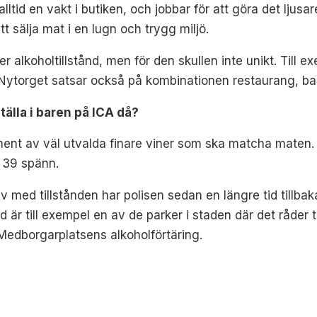
ar alltid en vakt i butiken, och jobbar för att göra det l
tt sälja mat i en lugn och trygg miljö.
ker alkoholtillstånd, men för den skullen inte unikt. Till
d Nytorget satsar också på kombinationen restaurang, ba
lla i baren på ICA då?
iment av väl utvalda finare viner som ska matcha maten
r 39 spänn.
av med tillstånden har polisen sedan en längre tid tillbak
är till exempel en av de parker i staden där det råder 
 Medborgarplatsens alkoholförtäring.