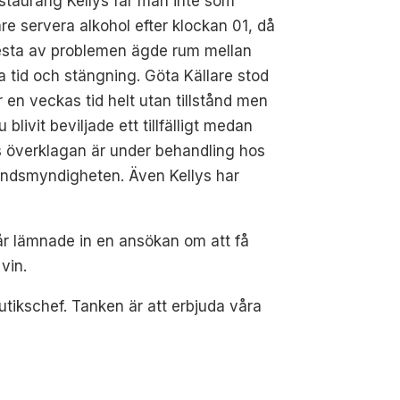
staurang Kellys får man inte som
are servera alkohol efter klockan 01, då
lesta av problemen ägde rum mellan
 tid och stängning. Göta Källare stod
 en veckas tid helt utan tillstånd men
u blivit beviljade ett tillfälligt medan
 överklagan är under behandling hos
tåndsmyndigheten. Även Kellys har
år lämnade in en ansökan om att få
vin.
utikschef. Tanken är att erbjuda våra