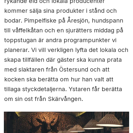
rykande eld och lokala producenter
kommer sälja sina produkter i stånd och
bodar. Pimpelfiske på Åresjön, hundspann
till våffelkåtan och en sjurätters middag på
toppstugan är andra programpunkter vi
planerar. Vi vill verkligen lyfta det lokala och
skapa tillfällen där gäster ska kunna prata
med slaktaren från Östersund och att
kocken ska berätta om hur han valt att
tillaga styckdetaljerna. Ystaren får berätta
om sin ost från Skärvången.