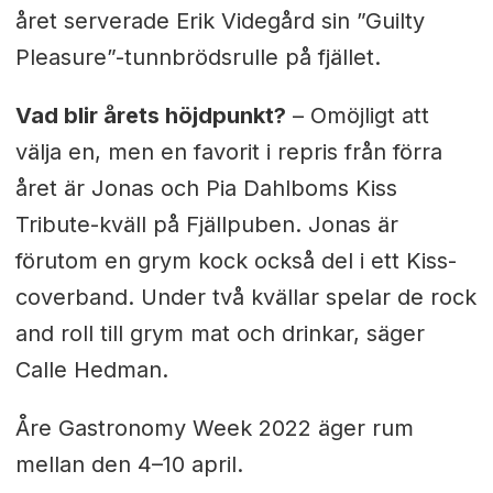
året serverade Erik Videgård sin ”Guilty
Pleasure”-tunnbrödsrulle på fjället.
Vad blir årets höjdpunkt?
– O
möjligt att
välja en, men en favorit i repris från förra
året är Jonas och Pia Dahlboms Kiss
Tribute-kväll på Fjällpuben. Jonas är
förutom en grym kock också del i ett Kiss-
coverband. Under två kvällar spelar de rock
and roll till grym mat och drinkar, säger
Calle Hedman.
Åre Gastronomy Week 2022 äger rum
mellan den 4–10 april.