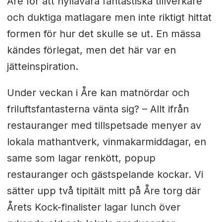
Åre för att hylla
våra fantastiska tillverkare
och duktiga matlagare men inte riktigt hittat
formen för hur det skulle se ut. En mässa
kändes förlegat, men det här var en
jätteinspiration.
Under veckan i Åre kan matnördar och
friluftsfantasterna vänta sig? –
A
llt ifrån
restauranger med tillspetsade menyer av
lokala mathantverk, vinmakarmiddagar, en
same som lagar renkött, popup
restauranger och gästspelande kockar. Vi
sätter upp två tipitält mitt på Åre torg där
Årets Kock-finalister lagar lunch över