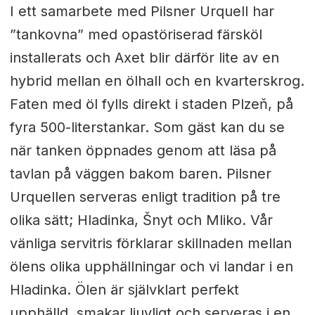
I ett samarbete med Pilsner Urquell har
”tankovna” med opastöriserad färsköl
installerats och Axet blir därför lite av en
hybrid mellan en ölhall och en kvarterskrog.
Faten med öl fylls direkt i staden Plzeň, på
fyra 500-literstankar. Som gäst kan du se
när tanken öppnades genom att läsa på
tavlan på väggen bakom baren. Pilsner
Urquellen serveras enligt tradition på tre
olika sätt; Hladinka, Šnyt och Mliko. Vår
vänliga servitris förklarar skillnaden mellan
ölens olika upphällningar och vi landar i en
Hladinka. Ölen är självklart perfekt
upphälld, smakar ljuvligt och serveras i en