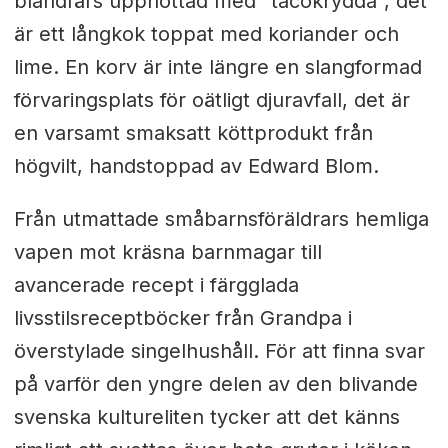
blandfärs upphottad med "tacokrydda", det
är ett långkok toppat med koriander och
lime. En korv är inte längre en slangformad
förvaringsplats för oätligt djuravfall, det är
en varsamt smaksatt köttprodukt från
högvilt, handstoppad av Edward Blom.
Från utmattade småbarnsföräldrars hemliga
vapen mot kräsna barnmagar till
avancerade recept i färgglada
livsstilsreceptböcker från Grandpa i
överstylade singelhushåll. För att finna svar
på varför den yngre delen av den blivande
svenska kultureliten tycker att det känns