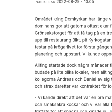
2022-08-29 - 10:05
PUBLICERAD
Området kring Domkyrkan har länge var
dominans gör att gatorna oftast ekar f
Grönsakstorget för att få tag på en tre
upp till restaurang Bikt, på Kyrkogat
testar på krögarlivet för första gången
planering och uppstart. Vi kunde öppna
Allting startade dock några månader ti
budade på lite olika lokaler, men alltin
kollegorna Andreas och Daniel av sig t
och strax därefter var kontraktet för 
- Vi kände direkt att det var en bra ma
och smaksäkra kockar och vi var alla t
träffats för att snacka och kikade in i l