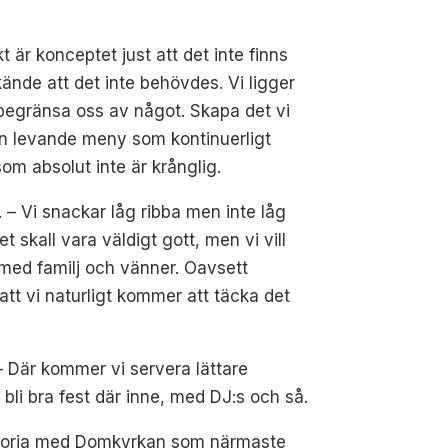
ikt är konceptet just att det inte finns
kände att det inte behövdes. Vi ligger
te begränsa oss av något. Skapa det vi
d en levande meny som kontinuerligt
om absolut inte är krånglig.
. – Vi snackar låg ribba men inte låg
t skall vara väldigt gott, men vi vill
r med familj och vänner. Oavsett
 att vi naturligt kommer att täcka det
– Där kommer vi servera lättare
 bli bra fest där inne, med DJ:s och så.
s historia med Domkyrkan som närmaste