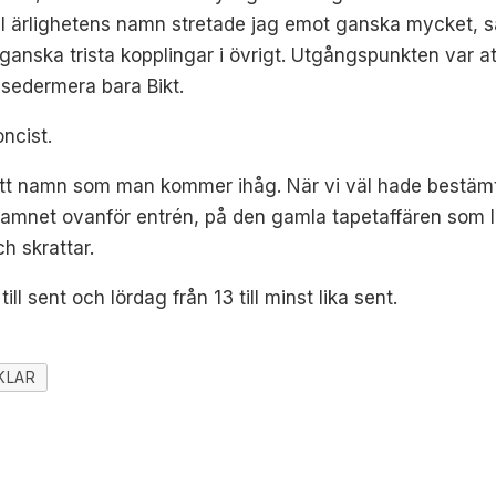
I ärlighetens namn stretade jag emot ganska mycket, sä
anska trista kopplingar i övrigt. Utgångspunkten var at
 sedermera bara Bikt.
ncist.
t gött namn som man kommer ihåg. När vi väl hade bestäm
amnet ovanför entrén, på den gamla tapetaffären som lå
ch skrattar.
till sent och lördag från 13 till minst lika sent.
KLAR