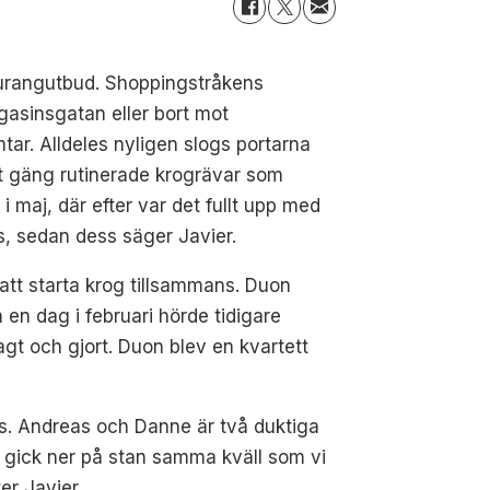
taurangutbud. Shoppingstråkens
gasinsgatan eller bort mot
mtar. Alldeles nyligen slogs portarna
tt gäng rutinerade krogrävar som
i maj, där efter var det fullt upp med
s, sedan dess säger Javier.
att starta krog tillsammans. Duon
h en dag i februari hörde tidigare
agt och gjort. Duon blev en kvartett
sågs. Andreas och Danne är två duktiga
Vi gick ner på stan samma kväll som vi
ter Javier.