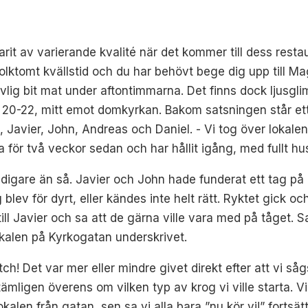
it av varierande kvalité när det kommer till dess res
olktomt kvällstid och du har behövt bege dig upp till Ma
vlig bit mat under aftontimmarna. Det finns dock ljusgli
an 20-22, mitt emot domkyrkan. Bakom satsningen står e
, Javier, John, Andreas och Daniel. - Vi tog över lokalen 
 för två veckor sedan och har hållit igång, med fullt hu
digare än så. Javier och John hade funderat ett tag på 
g blev för dyrt, eller kändes inte helt rätt. Ryktet gick oc
ill Javier och sa att de gärna ville vara med på tåget. S
lokalen på Kyrkogatan underskrivet.
tch! Det var mer eller mindre givet direkt efter att vi 
ämligen överens om vilken typ av krog vi ville starta. 
okalen från gatan, sen sa vi alla bara ”nu kör vi!” fortsät