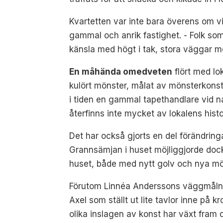
Kvartetten var inte bara överens om vil
gammal och anrik fastighet. - Folk som 
känsla med högt i tak, stora väggar m
En måhända omedveten
flört med lo
kulört mönster, målat av mönsterkonstn
i tiden en gammal tapethandlare vid
återfinns inte mycket av lokalens hist
Det har också gjorts en del förändring
Grannsämjan i huset möjliggjorde dock 
huset, både med nytt golv och nya möb
Förutom Linnéa Anderssons väggmålnin
Axel som ställt ut lite tavlor inne på 
olika inslagen av konst har växt fram or