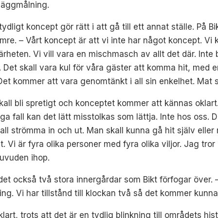
 väggmålning.
ydligt koncept gör rätt i att gå till ett annat ställe. På B
rmre. – Vårt koncept är att vi inte har något koncept. Vi 
 i närheten. Vi vill vara en mischmasch av allt det där. In
et. Det skall vara kul för våra gäster att komma hit, me
et kommer att vara genomtänkt i all sin enkelhet. Mat s
skall bli spretigt och konceptet kommer att kännas oklart
a fall kan det lätt misstolkas som lättja. Inte hos oss. De
skall strömma in och ut. Man skall kunna gå hit själv elle
 Vi är fyra olika personer med fyra olika viljor. Jag tror
huvuden ihop.
det också två stora innergårdar som Bikt förfogar över. 
g. Vi har tillstånd till klockan två så det kommer kunna
vklart, trots att det är en tydlig blinkning till området