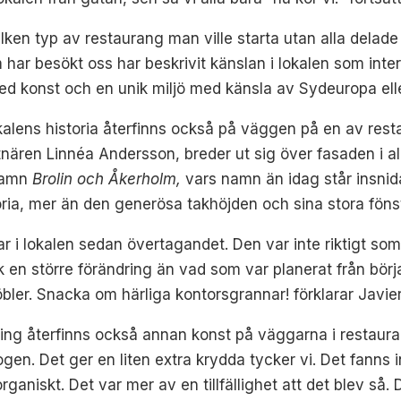
ken typ av restaurang man ville starta utan alla delade o
har besökt oss har beskrivit känslan i lokalen som intern
ed konst och en unik miljö med känsla av Sydeuropa ell
kalens historia återfinns också på väggen på en av resta
ären Linnéa Andersson, breder ut sig över fasaden i all
 namn
Brolin och Åkerholm,
vars namn än idag står insnida
oria, mer än den generösa takhöjden och sina stora fönst
ar i lokalen sedan övertagandet. Den var inte riktigt som
en större förändring än vad som var planerat från början.
ler. Snacka om härliga kontorsgrannar! förklarar Javier
g återfinns också annan konst på väggarna i restauran
krogen. Det ger en liten extra krydda tycker vi. Det fann
ganiskt. Det var mer av en tillfällighet att det blev så. 