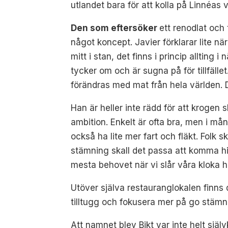
utlandet bara för att kolla på Linnéas
Den som eftersöker
ett renodlat och t
något koncept. Javier förklarar lite nä
mitt i stan, det finns i princip allting
tycker om och är sugna på för tillfäll
förändras med mat från hela världen. D
Han är heller inte rädd för att krogen 
ambition. Enkelt är ofta bra, men i mång
också ha lite mer fart och fläkt. Folk 
stämning skall det passa att komma hit.
mesta behovet när vi slår våra kloka 
Utöver själva restauranglokalen finns 
tilltugg och fokusera mer på go stämnin
Att namnet blev Bikt var inte helt själ