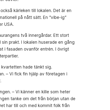
ckså kärleken till lokalen. Det är en
ationell på nått sätt. En ”vibe-ig”
er USA.
urangens två innergårdar. Ett stort
 sin prakt. I lokalen huserade en gång
t i fasaden ovanför entrén. I övrigt
erpartier.
 kvartetten hade tänkt sig.
 – Vi fick fin hjälp av företagen i
.
gen. – Vi känner en kille som heter
s ingen tanke om det från början utan de
Det har till och med kommit folk från