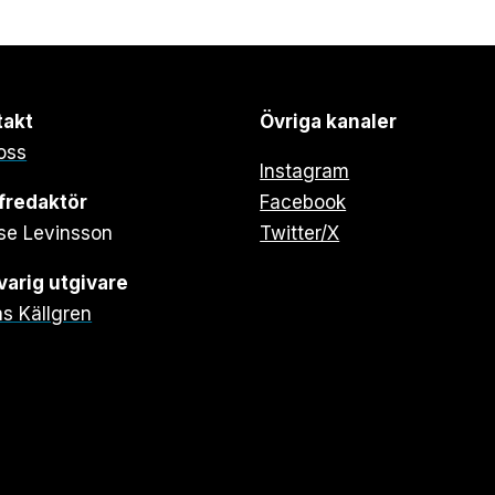
takt
Övriga kanaler
oss
Instagram
fredaktör
Facebook
se Levinsson
Twitter/X
arig utgivare
s Källgren