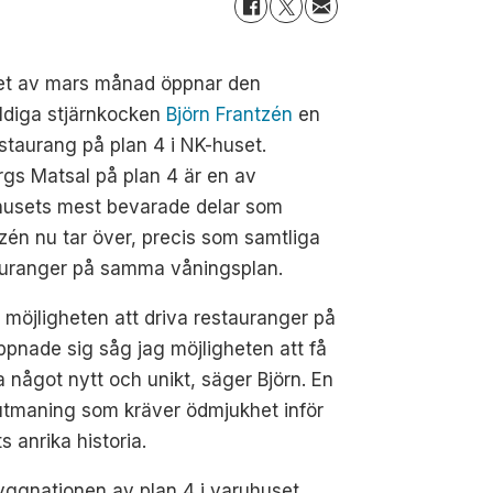
tet av mars månad öppnar den
ldiga stjärnkocken
Björn Frantzén
en
staurang på plan 4 i NK-huset.
gs Matsal på plan 4 är en av
husets mest bevarade delar som
zén nu tar över, precis som samtliga
auranger på samma våningsplan.
 möjligheten att driva restauranger på
pnade sig såg jag möjligheten att få
 något nytt och unikt, säger Björn. En
utmaning som kräver ödmjukhet inför
s anrika historia.
ggnationen av plan 4 i varuhuset