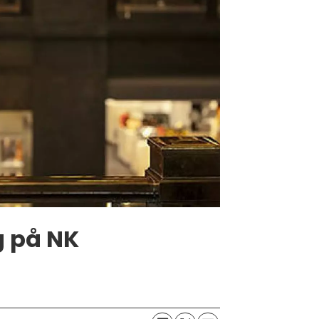
g på NK