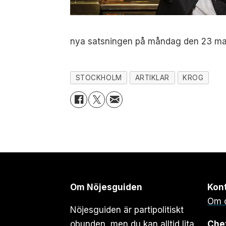
nya satsningen på måndag den 23 ma
STOCKHOLM
ARTIKLAR
KROG
Om Nöjesguiden
Kon
Om 
Nöjesguiden är partipolitiskt
obunden, men du kan alltid lita
Che