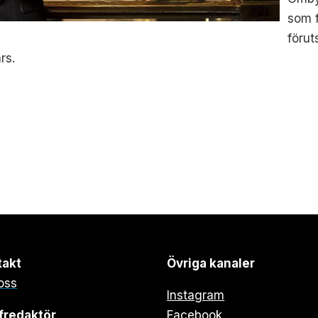
som f
förut
rs.
takt
Övriga kanaler
oss
Instagram
fredaktör
Facebook