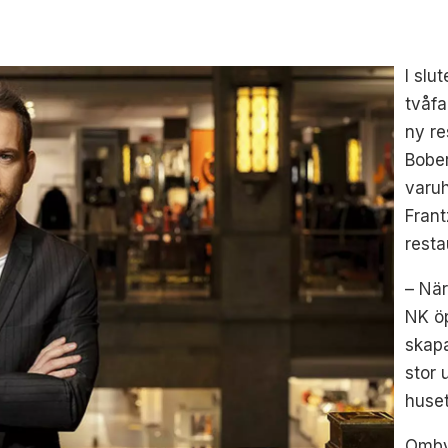
I slu
tvåfa
ny re
Bober
varu
Frant
rest
– När
NK öp
skapa
stor 
huset
Omby