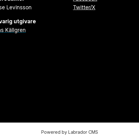
se Levinsson
Twitter/X
arig utgivare
s Källgren
Powered by Labrador CMS