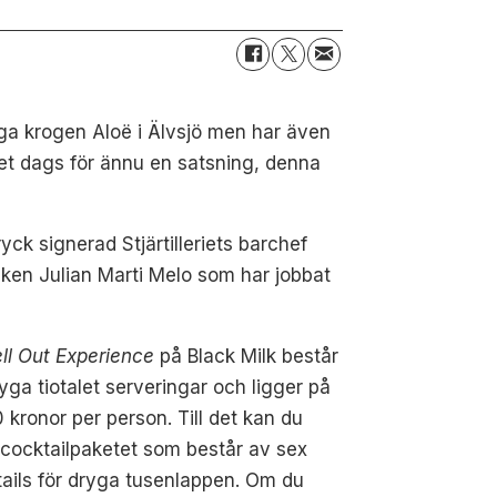
iga krogen Aloë i Älvsjö men har även
det dags för ännu en satsning, denna
ck signerad Stjärtilleriets barchef
ocken Julian Marti Melo som har jobbat
ll Out Experience
på Black Milk består
yga tiotalet serveringar och ligger på
 kronor per person. Till det kan du
 cocktailpaketet som består av sex
ails för dryga tusenlappen. Om du