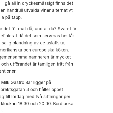
vill gå all in dryckesmässigt finns det
en handfull utvalda viner alternativt
lla på tapp.
r det för mat då, undrar du? Svaret är
efinierat då det som serveras består
 salig blandning av de asiatiska,
merikanska och europeiska köken.
gemensamma nämnaren är mycket
och utförandet är tämligen fritt från
ntioner.
 Milk Gastro Bar ligger på
brektsgatan 3 och håller öppet
g till lördag med två sittningar per
, klockan 18.30 och 20.00. Bord bokar
r
.