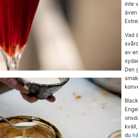
inte 
även 
Estre
Vad ä
svård
av en
syda
Den 
smak 
konve
Black
Engel
onsda
kväll
du
hä