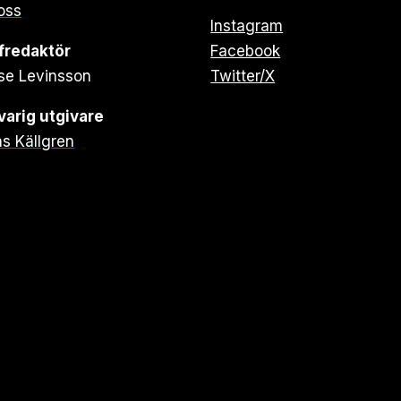
oss
Instagram
fredaktör
Facebook
se Levinsson
Twitter/X
arig utgivare
s Källgren