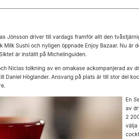
 Jönsson driver till vardags framför allt den tvåstjärn
ack Milk Sushi och nyligen öppnade Enjoy Bazaar. Nu är 
Siktet är inställt på Michelinguiden.
 och Niclas tolkning av en omakase ackompanjerad av dry
ll Daniel Höglander. Ansvarig på plats är till stor del k
re.
En
Se
av dr
2 200
välja
cockt