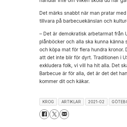
handlar inte om vilken skola du har g
Det märks snabbt när man pratar med Ni
tillvara på barbecuekänslan och kult
– Det är demokratisk arbetarmat från U
plånböcker och alla ska kunna känna s
och köpa mat för flera hundra kronor. D
att det inte blir för dyrt. Traditionen i
exkludera folk, vi vill ha hit alla. Det
Barbecue är för alla, det är det det h
kommer dit och käkar.
KROG
ARTIKLAR
2021-02
GÖTEB