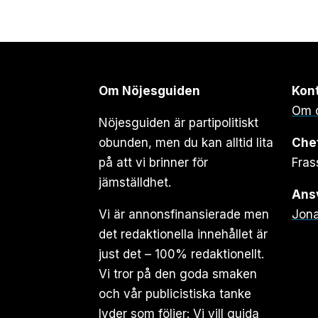
Om Nöjesguiden
Kon
Om 
Nöjesguiden är partipolitiskt
obunden, men du kan alltid lita
Che
på att vi brinner för
Fras
jämställdhet.
Ansv
Vi är annonsfinansierade men
Jona
det redaktionella innehållet är
just det – 100% redaktionellt.
Vi tror på den goda smaken
och vår publicistiska tanke
lyder som följer: Vi vill guida