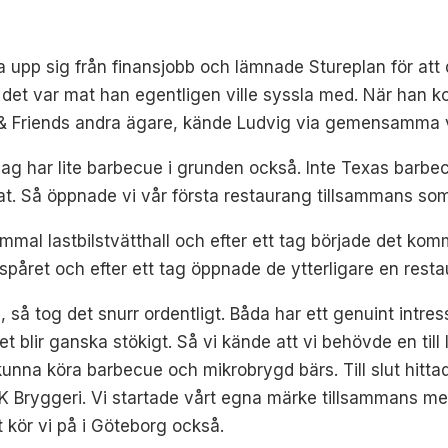
 upp sig från finansjobb och lämnade Stureplan för att d
 det var mat han egentligen ville syssla med. När han ko
t & Friends andra ägare, kände Ludvig via gemensamma v
 jag har lite barbecue i grunden också. Inte Texas barb
lat. Så öppnade vi vår första restaurang tillsammans som 
mmal lastbilstvätthall och efter ett tag började det komm
spåret och efter ett tag öppnade de ytterligare en rest
n, så tog det snurr ordentligt. Båda har ett genuint intr
t blir ganska stökigt. Så vi kände att vi behövde en till 
 kunna köra barbecue och mikrobrygd bärs. Till slut hittad
KLK Bryggeri. Vi startade vårt egna märke tillsammans 
t kör vi på i Göteborg också.