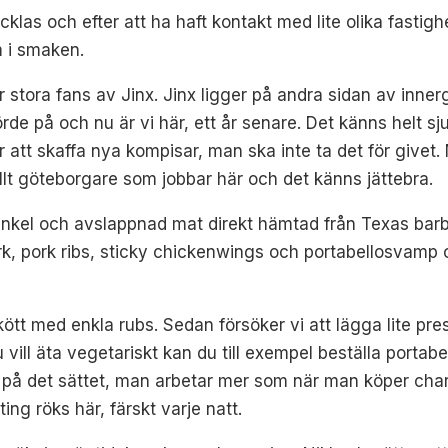
vecklas och efter att ha haft kontakt med lite olika fas
m i smaken.
är stora fans av Jinx. Jinx ligger på andra sidan av inner
rde på och nu är vi här, ett år senare. Det känns helt sj
r att skaffa nya kompisar, man ska inte ta det för givet
llt göteborgare som jobbar här och det känns jättebra.
enkel och avslappnad mat direkt hämtad från Texas barb
ork, pork ribs, sticky chickenwings och portabellosvamp oc
tt med enkla rubs. Sedan försöker vi att lägga lite pres
u vill äta vegetariskt kan du till exempel beställa portab
ter på det sättet, man arbetar mer som när man köper ch
ng röks här, färskt varje natt.