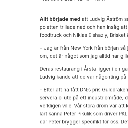
Allt började med
att Ludvig Åström sa
poletten trillade ned och han insåg att
foodtruck och Niklas Elshazly, Briske
– Jag är från New York från början så
om, det är något som jag alltid har gil
Deras restaurang i Årsta ligger i en ga
Ludvig kände att de var någonting på 
– Efter att ha fått DN:s pris Gulddrake
servera öl ute på ett industriområde, de
verkligen ville. Vår stora dröm var att
lärt känna Peter Pikulik som driver P
där Peter brygger specifikt för oss. De