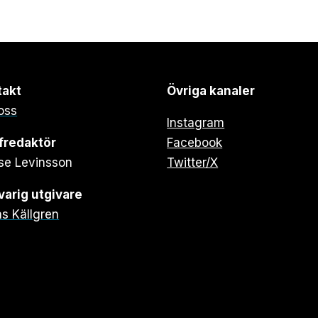
takt
Övriga kanaler
oss
Instagram
fredaktör
Facebook
se Levinsson
Twitter/X
arig utgivare
s Källgren