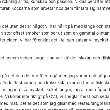
a rökning är tid, kunskap och passion. Niklas berättar att
turer. Kockarna som arbetar hos dem får lära sig hantver
 det utan det är något vi har hållit på med länge och st
 en stor offset smoker som ser ut som en gammal oljetan
ter elden. Vi har förenklat det lite, sen satsar vi mycke
d honom sedan länge. Han var stökig i skolan och tillsl
a på det och det var första gången jag var bra på någon
ork. Restaurang och köksskolan var en fantastisk skola
u är jag inte så mycket i köket längre, jag är mer någon f
. Vi kollar inte riktigt på CV:t, vi sneglar mest och sed
ul med mat. Det är det som jag gillar med restaurangbran