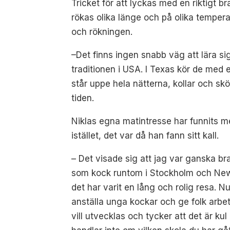
Tricket för att lyckas med en riktigt br
rökas olika länge och på olika tempera
och rökningen.
–Det finns ingen snabb väg att lära sig
traditionen i USA. I Texas kör de med
står uppe hela nätterna, kollar och skö
tiden.
Niklas egna matintresse har funnits me
istället, det var då han fann sitt kall.
– Det visade sig att jag var ganska br
som kock runtom i Stockholm och New Y
det har varit en lång och rolig resa. N
anställa unga kockar och ge folk arbete
vill utvecklas och tycker att det är k