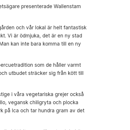
tighetsägare presenterade Wallenstam
gården och vår lokal är helt fantastisk
ukt. Vi är ödmjuka, det är en ny stad
. Man kan inte bara komma till en ny
ercuetradition som de håller varmt
h utbudet sträcker sig från kött till
tige i våra vegetariska grejer också
ello, vegansk chiligryta och plocka
ark på Ica och tar hundra gram av det