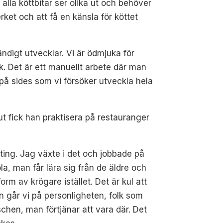
 alla köttbitar ser olika ut och behöver
ket och att få en känsla för köttet
ändigt utvecklar. Vi är ödmjuka för
k. Det är ett manuellt arbete där man
t på sides som vi försöker utveckla hela
ut fick han praktisera på restauranger
ting. Jag växte i det och jobbade på
, man får lära sig från de äldre och
orm av krögare istället. Det är kul att
an går vi på personligheten, folk som
schen, man förtjänar att vara där. Det