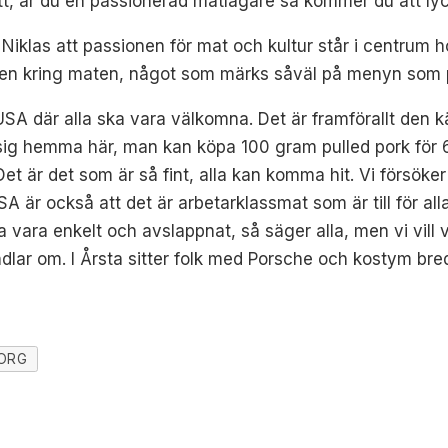
ått, är du en passionerad matlagare så kommer du att ly
klas att passionen för mat och kultur står i centrum ho
uren kring maten, något som märks såväl på menyn som 
SA där alla ska vara välkomna. Det är framförallt den kän
ig hemma här, man kan köpa 100 gram pulled pork för 60
et är det som är så fint, alla kan komma hit. Vi försöke
 USA är också att det är arbetarklassmat som är till för al
 ska vara enkelt och avslappnat, så säger alla, men vi vill 
andlar om. I Årsta sitter folk med Porsche och kostym bre
ORG