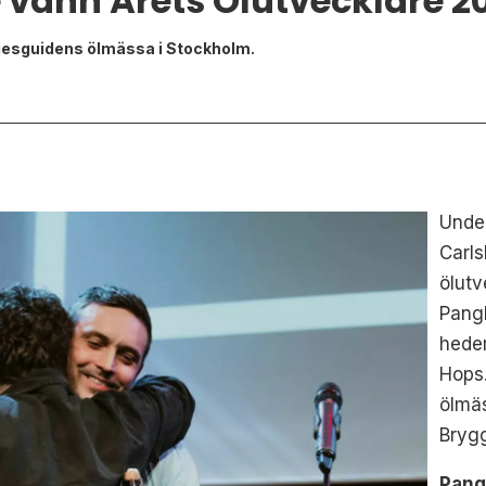
 vann Årets Ölutvecklare 2
öjesguidens ölmässa i Stockholm.
Unde
Carls
ölutv
Pang
heder
Hops.
ölmä
Brygg
Pang