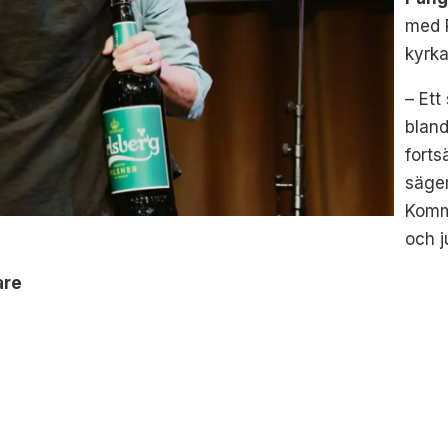
med 
kyrka
– Ett
blan
forts
säger
Komm
och j
are