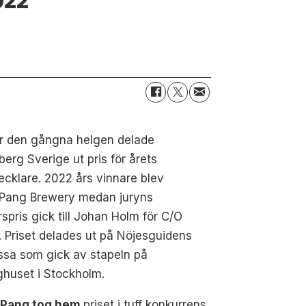
022
r den gångna helgen delade
berg Sverige ut pris för årets
ecklare. 2022 års vinnare blev
Pang Brewery medan juryns
spris gick till Johan Holm för C/O
 Priset delades ut på Nöjesguidens
ssa som gick av stapeln på
huset i Stockholm.
Pang tog hem
priset i tuff konkurrens