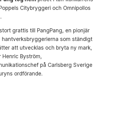
Poppels Citybryggeri och Omnipollos
.
 stort grattis till PangPang, en pionjär
d hantverksbryggerierna som ständigt
ätter att utvecklas och bryta ny mark,
 Henric Byström,
unikationschef på Carlsberg Sverige
uryns ordförande.