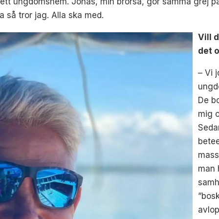
 ett ungdomshem. Jonas, min brorsa, gör samma grej på 
 så tror jag. Alla ska med.
Vill 
det 
– Vi 
ungdo
De bo
mig o
Sedan
bete
mass
man 
samhä
”bosk
avlop