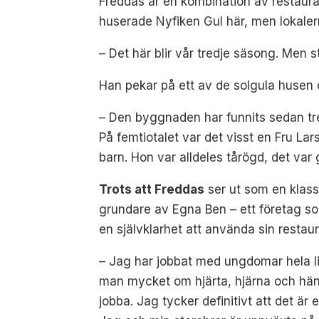
Freddas är en kombination av restauran
huserade Nyfiken Gul här, men lokaler
– Det här blir vår tredje säsong. Men st
Han pekar på ett av de solgula husen 
– Den byggnaden har funnits sedan trett
På femtiotalet var det visst en Fru L
barn. Hon var alldeles tårögd, det var g
Trots att Freddas
ser ut som en klass
grundare av Egna Ben – ett företag s
en självklarhet att använda sin resta
– Jag har jobbat med ungdomar hela li
man mycket om hjärta, hjärna och händer
jobba. Jag tycker definitivt att det är 