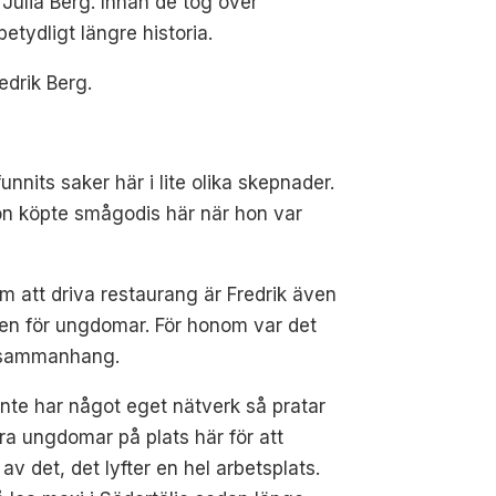
Julia Berg. Innan de tog över
tydligt längre historia.
edrik Berg.
nnits saker här i lite olika skepnader.
hon köpte smågodis här när hon var
 att driva restaurang är Fredrik även
en för ungdomar. För honom var det
tt sammanhang.
nte har något eget nätverk så pratar
åra ungdomar på plats här för att
 av det, det lyfter en hel arbetsplats.