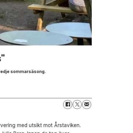
s"
n tredje sommarsäsong.
ervering med utsikt mot Årstaviken.