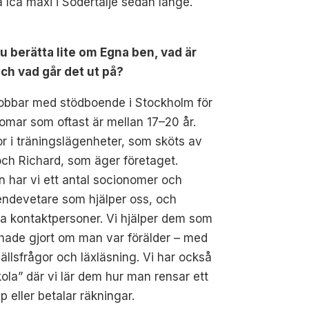
Ica maxi i Södertälje sedan länge.
du berätta lite om Egna ben, vad är
och vad går det ut på?
jobbar med stödboende i Stockholm för
mar som oftast är mellan 17–20 år.
r i träningslägenheter, som sköts av
ch Richard, som äger företaget.
 har vi ett antal socionomer och
endevetare som hjälper oss, och
a kontaktpersoner. Vi hjälper dem som
hade gjort om man var förälder – med
llsfrågor och läxläsning. Vi har också
ola” där vi lär dem hur man rensar ett
p eller betalar räkningar.