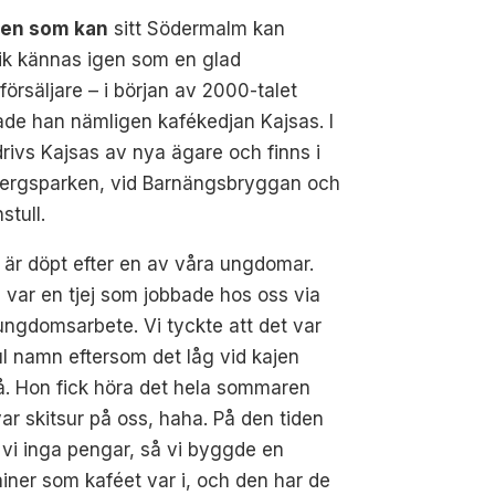
den som kan
sitt Södermalm kan
ik kännas igen som en glad
försäljare – i början av 2000-talet
ade han nämligen kafékedjan Kajsas. I
rivs Kajsas av nya ägare och finns i
bergsparken, vid Barnängsbryggan och
stull.
 är döpt efter en av våra ungdomar.
 var en tjej som jobbade hos oss via
ungdomsarbete. Vi tyckte att det var
ul namn eftersom det låg vid kajen
. Hon fick höra det hela sommaren
ar skitsur på oss, haha. På den tiden
vi inga pengar, så vi byggde en
iner som kaféet var i, och den har de