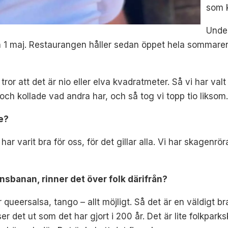
som k
Under
 1 maj. Restaurangen håller sedan öppet hela sommaren 
tror att det är nio eller elva kvadratmeter. Så vi har va
och kollade vad andra har, och så tog vi topp tio liksom
e?
a har varit bra för oss, för det gillar alla. Vi har skage
dansbanan, rinner det över folk därifrån?
r queersalsa, tango – allt möjligt. Så det är en väldigt b
det ut som det har gjort i 200 år. Det är lite folkparksk