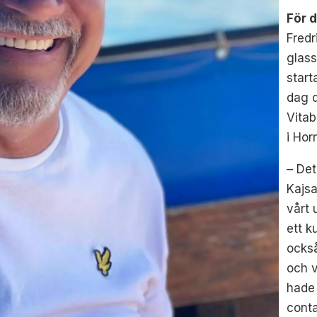
För 
Fredr
glass
start
dag d
Vita
i Horn
– Det
Kajsa
vårt 
ett k
också
och v
hade 
conta