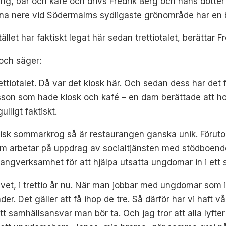
g, bar och kafé och drivs Fredrik Berg och hans dotter 
na nere vid Södermalms sydligaste grönområde har en be
ället har faktiskt legat här sedan trettiotalet, berättar Fr
och säger:
iotalet. Då var det kiosk här. Och sedan dess har det fu
arsson som hade kiosk och kafé – en dam berättade att 
ulligt faktiskt.
isk sommarkrog så är restaurangen ganska unik. Förutom
om arbetar på uppdrag av socialtjänsten med stödboend
urangverksamhet för att hjälpa utsatta ungdomar in i e
vet, i trettio år nu. När man jobbar med ungdomar som i
. Det gäller att få ihop de tre. Så därför har vi haft v
ett samhällsansvar man bör ta. Och jag tror att alla lyfter