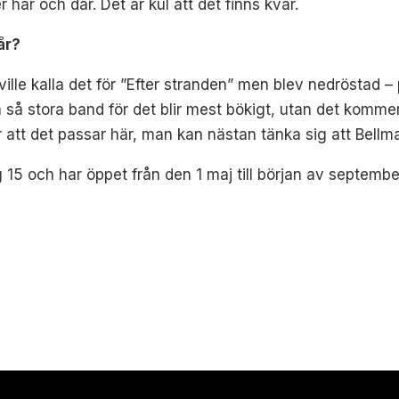
här och där. Det är kul att det finns kvar.
år?
ville kalla det för ”Efter stranden” men blev nedröstad –
 så stora band för det blir mest bökigt, utan det kommer 
r att det passar här, man kan nästan tänka sig att Bellm
5 och har öppet från den 1 maj till början av septembe