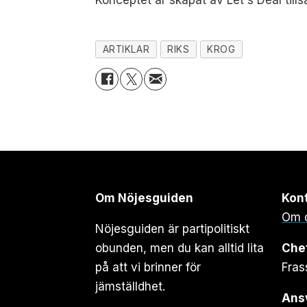
Konceptet är skapat av Let's Deal til
ARTIKLAR
RIKS
KROG
Om Nöjesguiden
Kon
Om 
Nöjesguiden är partipolitiskt
obunden, men du kan alltid lita
Che
på att vi brinner för
Fras
jämställdhet.
Ansv