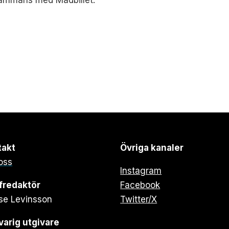
lsammans med Madbillet.
takt
Övriga kanaler
oss
Instagram
fredaktör
Facebook
se Levinsson
Twitter/X
arig utgivare