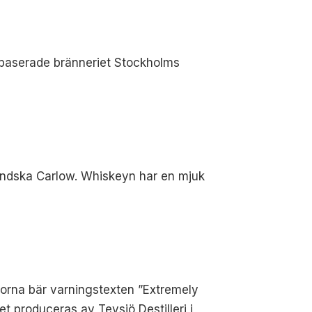
sbaserade bränneriet Stockholms
ländska Carlow. Whiskeyn har en mjuk
korna bär varningstexten ”Extremely
et produceras av Tevsjö Destilleri i