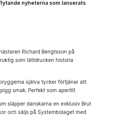
te flytande nyheterna som lanserats
ggmästaren Richard Bengtsson på
ruktig som lättdrucken historia
bryggerna själva tycker förtjänar att
pigg smak. Perfekt som aperitif.
eum släpper danskarna en exklusiv Brut
kor och säljs på Systembolaget med