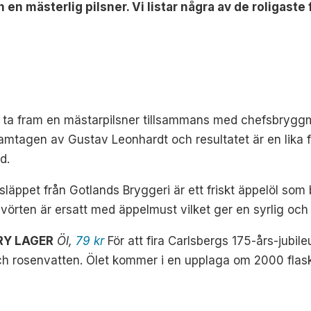
h en mästerlig pilsner. Vi listar några av de roligas
fått ta fram en mästarpilsner tillsammans med chefsbry
amtagen av Gustav Leonhardt och resultatet är en lika f
d.
läppet från Gotlands Bryggeri är ett friskt äppelöl som 
 vörten är ersatt med äppelmust vilket ger en syrlig och 
RY LAGER
Öl,
79 kr
För att fira Carlsbergs 175-års-jubil
h rosenvatten. Ölet kommer i en upplaga om 2000 flas