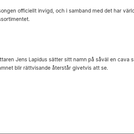
säsongen officiellt invigd, och i samband med det har vär
ssortimentet.
attaren Jens Lapidus sätter sitt namn på såväl en cava
net blir rättvisande återstår givetvis att se.