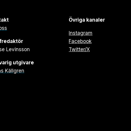
takt
Övriga kanaler
oss
Instagram
fredaktör
Facebook
se Levinsson
Twitter/X
arig utgivare
s Källgren