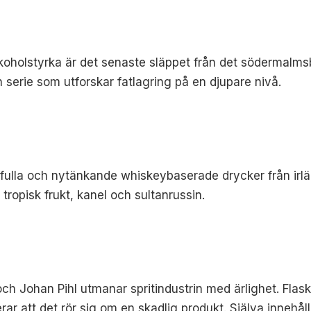
oholstyrka är det senaste släppet från det södermalm
n serie som utforskar fatlagring på en djupare nivå.
lekfulla och nytänkande whiskeybaserade drycker från ir
tropisk frukt, kanel och sultanrussin.
 Johan Pihl utmanar spritindustrin med ärlighet. Flas
r att det rör sig om en skadlig produkt. Själva innehåll