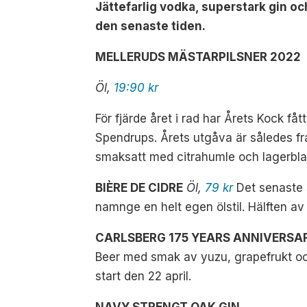
Jättefarlig vodka, superstark gin oc
den senaste tiden.
MELLERUDS MÄSTARPILSNER 2022
Öl,
19:90 kr
För fjärde året i rad har Årets Kock 
Spendrups. Årets utgåva är således fr
smaksatt med citrahumle och lagerbla
BIÈRE DE CIDRE
Öl,
79 kr
Det senaste s
namnge en helt egen ölstil. Hälften av
CARLSBERG 175 YEARS ANNIVERSA
Beer med smak av yuzu, grapefrukt oc
start den 22 april.
NAVY STRENGT OAK GIN