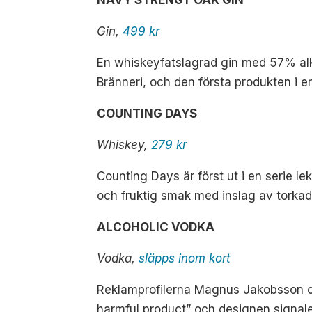
Gin,
499 kr
En whiskeyfatslagrad gin med 57% alk
Bränneri, och den första produkten i e
COUNTING DAYS
Whiskey,
279 kr
Counting Days är först ut i en serie 
och fruktig smak med inslag av torkad 
ALCOHOLIC VODKA
Vodka,
släpps inom kort
Reklamprofilerna Magnus Jakobsson och
harmful product” och designen signalera