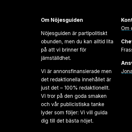
Om Nöjesguiden
Kon
Om 
Nöjesguiden är partipolitiskt
obunden, men du kan alltid lita
Che
på att vi brinner för
Fras
jämställdhet.
Ansv
Vi är annonsfinansierade men
Jona
det redaktionella innehållet är
just det – 100% redaktionellt.
Vi tror på den goda smaken
och vår publicistiska tanke
lyder som följer: Vi vill guida
dig till det bästa nöjet.